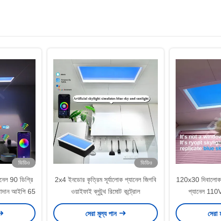
ভিডিও
ভিডিও
ানেল 90 ডিগ্রি
2x4 ইনডোর কৃত্রিম সূর্যালোক প্যানেল জিগবি
120x30 দিবালোক সি
উপাদান আইপি 65
ওয়াইফাই ব্লুটুথ রিমোট কন্ট্রোল
প্যানেল 11
সেরা মূল্য পান
সেরা 