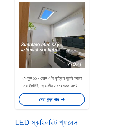
২*২ফুট ১১০ ভোল্ট এসি কৃত্রিম সূর্যের আলো
স্কাইলাইট, ফ্রেমহীন ৬০০x৬০০ এলইডি
প্যানেল লাইট
সেরা মূল্য পান
LED স্কাইলাইট প্যানেল