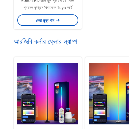
6060 LED জাল ভুল স্কাইলাইট সিলিং
প্যানেল কৃত্রিম দিবালোক Tuya স্মার্ট
সেরা মূল্য পান
আরজিবি কর্নার ফ্লোর ল্যাম্প