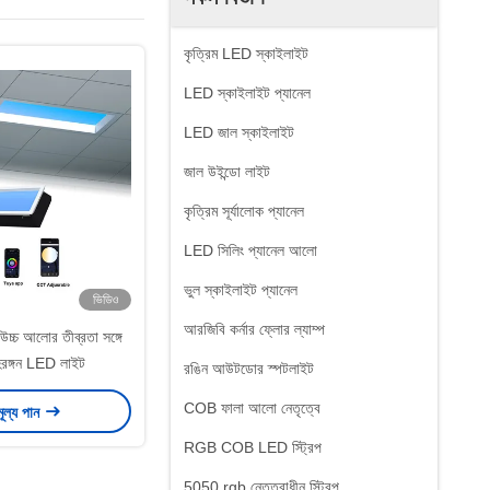
কৃত্রিম LED স্কাইলাইট
LED স্কাইলাইট প্যানেল
LED জাল স্কাইলাইট
জাল উইন্ডো লাইট
কৃত্রিম সূর্যালোক প্যানেল
LED সিলিং প্যানেল আলো
ভুল স্কাইলাইট প্যানেল
ভিডিও
আরজিবি কর্নার ফ্লোর ল্যাম্প
্চ আলোর তীব্রতা সঙ্গে
হিরঙ্গন LED লাইট
রঙিন আউটডোর স্পটলাইট
COB ফালা আলো নেতৃত্বে
মূল্য পান
RGB COB LED স্ট্রিপ
5050 rgb নেতৃত্বাধীন স্ট্রিপ