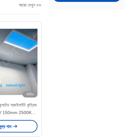
আরো দেখুন >>
ভিডিও
মুলেটেড স্কাইলাইট কৃত্রিম
0V 150mm 2500K
6500K
মূল্য পান