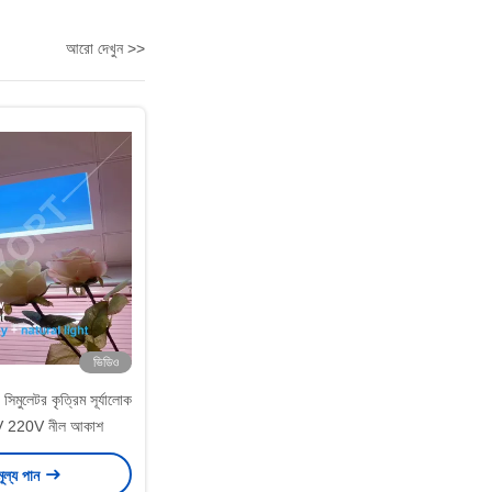
আরো দেখুন >>
ভিডিও
মুলেটর কৃত্রিম সূর্যালোক
0V 220V নীল আকাশ
মূল্য পান