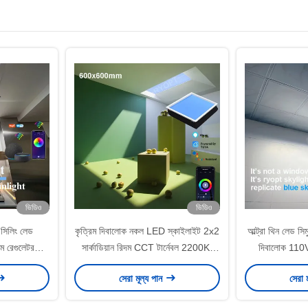
ভিডিও
ভিডিও
 সিলিং লেড
কৃত্রিম দিবালোক নকল LED স্কাইলাইট 2x2
আল্ট্রা থিন লেড সি
দম রেগুলেটর
সার্কাডিয়ান রিদম CCT টার্নেবল 2200K-
দিবালোক 11
ম
7800K
সেরা মূল্য পান
সেরা 