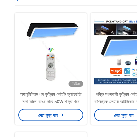
ভিডিও
অ্যালুমিনিয়াম খাদ কৃত্রিম এলইডি ফ্লাইহাইট
শক্তি সঞ্চয়কারী কৃত্রিম এল
সাদা আলো রঙের সাথে 50W শক্তি খরচ
বাণিজ্যিক এলইডি আউটডো
6000K
সেরা মূল্য পান
সেরা মূল্য পান