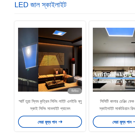
LED জাল স্কাইলাইট
ভিডিও
স্মার্ট তুয়া স্লিম কৃত্রিম সিলিং লাইট এলইডি ব্লু
সিসিটি কালার চেঞ্জিং ফেক
স্কাই সিলিং সানলাইট প্যানেল
স্কাইলাইট সার্কাডিয়ান রি
আরসিইউ সিস্টে
সেরা মূল্য পান
সেরা মূল্য পান