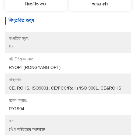
বিস্তারিত তথ্য
পণ্যের বর্ণনা
বিস্তারিত তথ্য
উৎপত্তি স্থল:
চীন
পরিচিতিমুলক নাম:
RYOPT(RONGYANG OPT)
সাক্ষ্যদান:
CE, ROHS, ISO9001, CE/FCC/RoHs/ISO 9001, CE&ROHS
মডেল নম্বার:
RY1904
নাম:
রঙিন আউটডোর স্পটলাইট