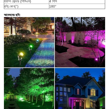
ল্যাম্প হোল্ডার (পিসিএস)
4 পিসি
রশ্মি কোণ(°)
180°
আবেদনের ছবি: