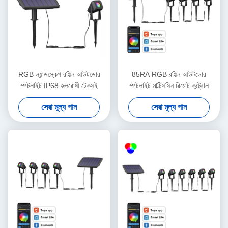
RGB ল্যান্ডস্কেপ রঙিন আউটডোর
85RA RGB রঙিন আউটডোর
স্পটলাইট IP68 জলরোধী টেকসই
স্পটলাইট মাল্টিসসিন রিমোট কন্ট্রোল
সেরা মূল্য পান
সেরা মূল্য পান