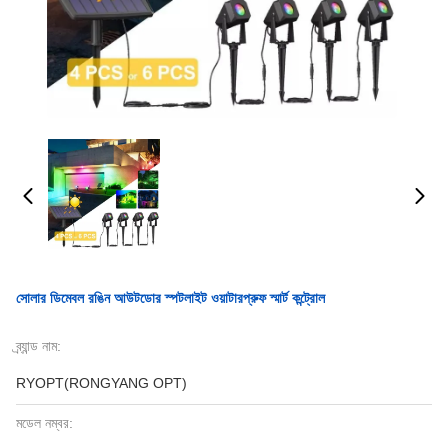
সোলার ডিমেবল রঙিন আউটডোর স্পটলাইট ওয়াটারপ্রুফ স্মার্ট কন্ট্রোল
ব্র্যান্ড নাম:
RYOPT(RONGYANG OPT)
মডেল নম্বর: