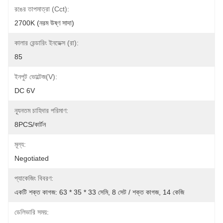
রঙের তাপমাত্রা (cct):
2700K (নরম উষ্ণ সাদা)
কালার রেন্ডারিং ইনডেক্স (রা):
85
ইনপুট ভোল্টেজ(v):
DC 6V
ন্যূনতম চাহিদার পরিমাণ:
8PCS/কার্টন
মূল্য:
Negotiated
প্যাকেজিং বিবরণ:
একটি শক্ত কাগজ: 63 * 35 * 33 সেমি, 8 সেট / শক্ত কাগজ, 14 কেজি
ডেলিভারি সময়: