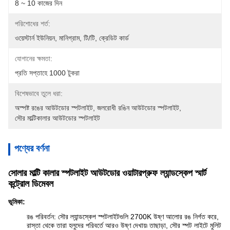
8 ~ 10 কাজের দিন
পরিশোধের শর্ত:
ওয়েস্টার্ন ইউনিয়ন, মানিগ্রাম, টি/টি, ক্রেডিট কার্ড
যোগানের ক্ষমতা:
প্রতি সপ্তাহে 1000 টুকরা
বিশেষভাবে তুলে ধরা:
অস্পষ্ট রঙের আউটডোর স্পটলাইট
, 
জলরোধী রঙিন আউটডোর স্পটলাইট
, 
সৌর মাল্টিকালার আউটডোর স্পটলাইট
পণ্যের বর্ণনা
সোলার মাল্টি কালার স্পটলাইট আউটডোর ওয়াটারপ্রুফ ল্যান্ডস্কেপ স্মার্ট
কন্ট্রোল ডিমেবল
ভূমিকা:
রঙ পরিবর্তন: সৌর ল্যান্ডস্কেপ স্পটলাইটগুলি 2700K উষ্ণ আলোর রঙ নির্গত করে,
রাস্তা থেকে তারা হলুদের পরিবর্তে আরও উষ্ণ দেখায়৷ তাছাড়া, সৌর স্পট লাইটে মুলিট