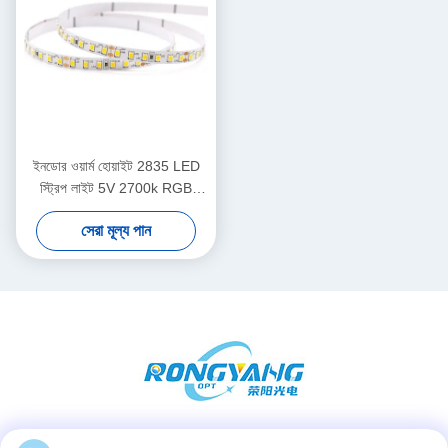
ইনডোর ওয়ার্ম হোয়াইট 2835 LED
স্ট্রিপ লাইট 5V 2700k RGB
120LED/M বাড়ির জন্য নমনীয়
সেরা মূল্য পান