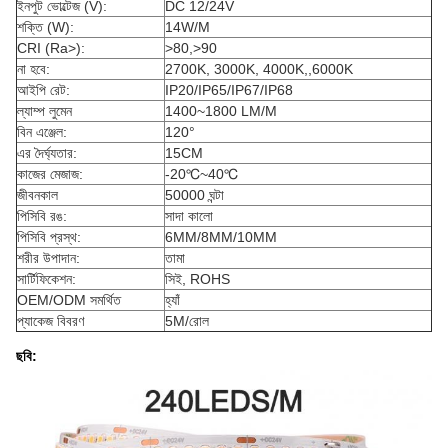
ইনপুট ভোল্টেজ (V):
DC 12/24V
শক্তি (W):
14W/M
CRI (Ra>):
>80,>90
না হবে:
2700K, 3000K, 4000K,,6000K
আইপি রেট:
IP20/IP65/IP67/IP68
ল্যাম্প লুমেন
1400~1800 LM/M
বিন এঞ্জেল:
120°
এর দৈর্ঘ্য
তার
:
15CM
কাজের মেজাজ:
-20℃~40℃
জীবনকাল
50000 ঘন্টা
পিসিবি রঙ:
সাদা কালো
পিসিবি প্রস্থ:
6MM/8MM/10MM
শরীর উপাদান:
তামা
সার্টিফিকেশন:
সিই, ROHS
OEM/ODM সমর্থিত
হ্যাঁ
প্যাকেজ বিবরণ
5M/রোল
ছবি: