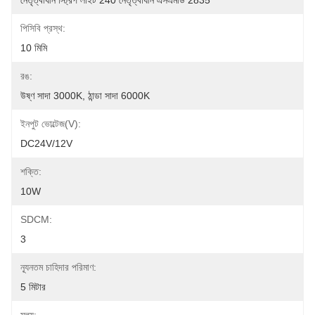
নেতৃত্বাধীন স্ট্রিপ লাইট 240 নেতৃত্বাধীন এসএমডি 2835
পিসিবি প্রস্থ:
10 মিমি
রঙ:
উষ্ণ সাদা 3000K, ঠান্ডা সাদা 6000K
ইনপুট ভোল্টেজ(v):
DC24V/12V
শক্তি:
10W
SDCM:
3
ন্যূনতম চাহিদার পরিমাণ:
5 মিটার