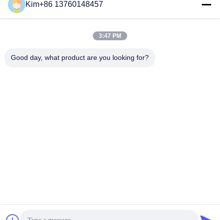
সোশ্যাল মিডিয়া
Kim+86 13760148457
3:47 PM
দ্রুত যোগাযোগ
Good day, what product are you looking for?
টেলিফোন:
86-184-7542-7886
ই-মেইল
kimball@ryopt.com
ঠিকানা
3/F, Fengrun বিল্ডিং, Huafeng 2nd ইন্ডাস্ট্রিয়াল পার্ক, Hangkong
Road, Shenzhen, guangdong, CN
গোপনীয়তা নীতি
|
সাইট ম্যাপ
চীন ভাল মানের কৃত্রিম LED স্কাইলাইট সরবরাহকারী. কপিরাইট © 2022-2026
SHENZHEN RONGYANG OPT Technology Co.,Ltd (RYOPT) .