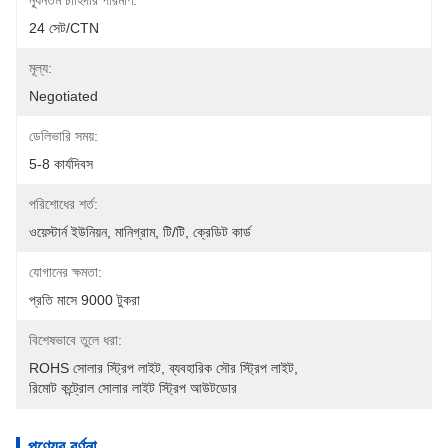
ন্যূনতম চাহিদার পরিমাণ:
24 সেট/CTN
মূল্য:
Negotiated
ডেলিভারি সময়:
5-8 কার্যদিবস
পরিশোধের শর্ত:
ওয়েস্টার্ন ইউনিয়ন, মানিগ্রাম, টি/টি, ক্রেডিট কার্ড
যোগানের ক্ষমতা:
প্রতি মাসে 9000 টুকরা
বিশেষভাবে তুলে ধরা:
ROHS সোলার স্ট্রিপ লাইট
, 
ব্যবহারিক সৌর স্ট্রিপ লাইট
, 
রিমোট কন্ট্রোল সোলার লাইট স্ট্রিপ আউটডোর
পণ্যের বর্ণনা