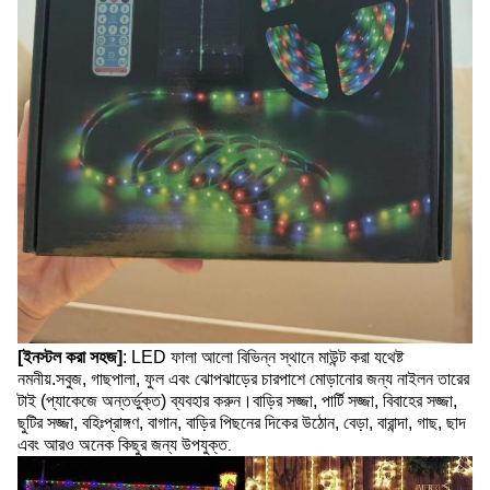
[ইনস্টল করা সহজ]
: LED ফালা আলো বিভিন্ন স্থানে মাউন্ট করা যথেষ্ট
নমনীয়.সবুজ, গাছপালা, ফুল এবং ঝোপঝাড়ের চারপাশে মোড়ানোর জন্য নাইলন তারের
টাই (প্যাকেজে অন্তর্ভুক্ত) ব্যবহার করুন।বাড়ির সজ্জা, পার্টি সজ্জা, বিবাহের সজ্জা,
ছুটির সজ্জা, বহিঃপ্রাঙ্গণ, বাগান, বাড়ির পিছনের দিকের উঠোন, বেড়া, বারান্দা, গাছ, ছাদ
এবং আরও অনেক কিছুর জন্য উপযুক্ত
.