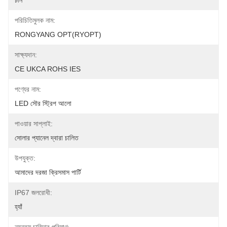
চীন
পরিচিতিমুলক নাম:
RONGYANG OPT(RYOPT)
সাক্ষ্যদান:
CE UKCA ROHS IES
পণ্যের নাম:
LED সৌর স্ট্রিপ আলো
পাওয়ার সাপ্লাই:
সোলার প্যানেল দ্বারা চালিত
উপযুক্ত:
আমাদের দরজা ক্রিসমাস পার্টি
IP67 জলরোধী:
হ্যাঁ