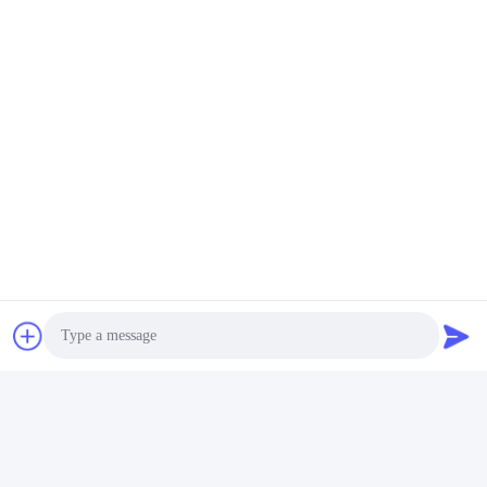
ব্যবহারিক সৌর স্ট্রিপ লাইট
রিমোট কন্ট্রোল সোলার লাইট স্ট্রিপ আউটডোর
সংশ্লিষ্ট পণ্য
Photo