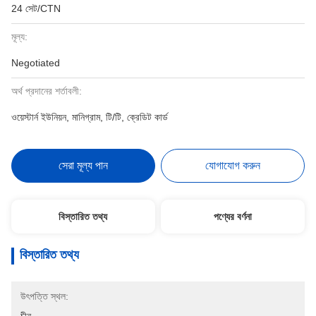
24 সেট/CTN
মূল্য:
Negotiated
অর্থ প্রদানের শর্তাবলী:
ওয়েস্টার্ন ইউনিয়ন, মানিগ্রাম, টি/টি, ক্রেডিট কার্ড
সেরা মূল্য পান
যোগাযোগ করুন
বিস্তারিত তথ্য
পণ্যের বর্ণনা
বিস্তারিত তথ্য
উৎপত্তি স্থল: