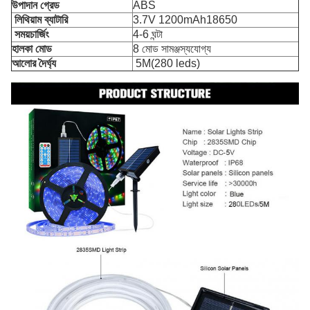
উপাদান গ্রেড
ABS
লিথিয়াম ব্যাটারি
3.7V 1200mAh
18650
সময়
চার্জিং
4-6 ঘন্টা
হালকা মোড
8 মোড সামঞ্জস্যযোগ্য
আলোর দৈর্ঘ্য
5
M(280 leds)