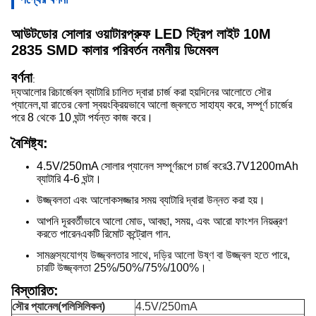
আউটডোর সোলার ওয়াটারপ্রুফ LED স্ট্রিপ লাইট 10M
2835 SMD কালার পরিবর্তন নমনীয় ডিমেবল
বর্ণনা
:
দ্য
আলোর রিচার্জেবল ব্যাটারি চালিত দ্বারা চার্জ করা হয়
দিনের আলোতে সৌর
প্যানেল,
যা রাতের বেলা স্বয়ংক্রিয়ভাবে আলো জ্বলতে সাহায্য করে, সম্পূর্ণ চার্জের
পরে 8 থেকে 10 ঘন্টা পর্যন্ত কাজ করে।
বৈশিষ্ট্য:
4.5V/250mA সোলার প্যানেল সম্পূর্ণরূপে চার্জ করে
3.7V
1200mAh
ব্যাটারি 4-6 ঘন্টা।
উজ্জ্বলতা এবং আলোকসজ্জার সময় ব্যাটারি দ্বারা উন্নত করা হয়।
আপনি দূরবর্তীভাবে আলো মোড, আবছা, সময়, এবং আরো ফাংশন নিয়ন্ত্রণ
করতে পারেন
একটি রিমোট কন্ট্রোল গান.
সামঞ্জস্যযোগ্য উজ্জ্বলতার সাথে, দড়ির আলো উষ্ণ বা উজ্জ্বল হতে পারে,
চারটি উজ্জ্বলতা 25%/50%/75%/100%।
বিস্তারিত:
সৌর প্যানেল
(পলিসিলিকন)
4.5V/250mA