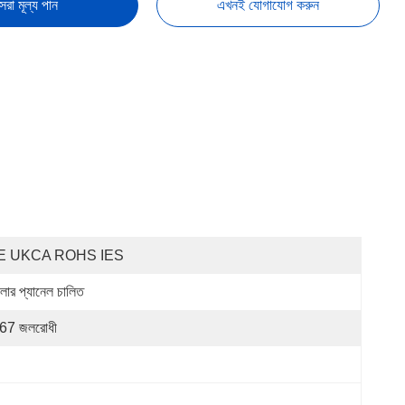
েরা মূল্য পান
এখনই যোগাযোগ করুন
E UKCA ROHS IES
লার প্যানেল চালিত
67 জলরোধী