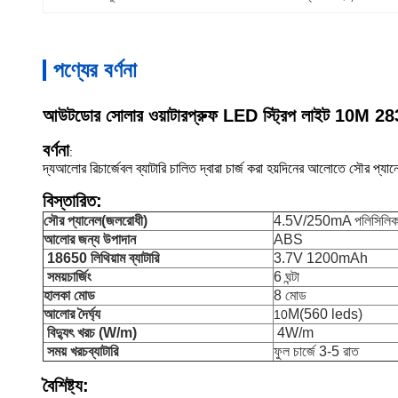
পণ্যের বর্ণনা
আউটডোর সোলার ওয়াটারপ্রুফ LED স্ট্রিপ লাইট 10M 283
বর্ণনা
:
দ্য
আলোর রিচার্জেবল ব্যাটারি চালিত দ্বারা চার্জ করা হয়
দিনের আলোতে সৌর প্যান
বিস্তারিত:
সৌর প্যানেল
(জলরোধী)
4.5V/250mA পলিসিলি
আলোর জন্য উপাদান
ABS
18650 লিথিয়াম ব্যাটারি
3.7V 1200mAh
সময়
চার্জিং
6 ঘন্টা
হালকা মোড
8 মোড
আলোর দৈর্ঘ্য
M(560 leds)
10
বিদ্যুৎ খরচ (W/m)
4W/m
সময়
খরচ
ব্যাটারি
ফুল চার্জে 3-5 রাত
বৈশিষ্ট্য: