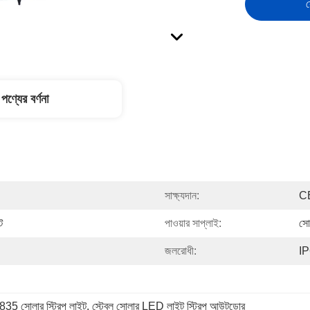
স
পণ্যের বর্ণনা
সাক্ষ্যদান:
C
ট
পাওয়ার সাপ্লাই:
সো
জলরোধী:
IP
5 সোলার স্ট্রিপ লাইট
, 
স্টেবল সোলার LED লাইট স্ট্রিপ আউটডোর