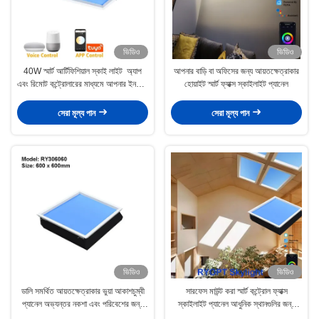
ভিডিও
ভিডিও
40W স্মার্ট আর্টিফিশিয়াল স্কাই লাইট ️ অ্যাপ
আপনার বাড়ি বা অফিসের জন্য আয়তক্ষেত্রাকার
এবং রিমোট কন্ট্রোলারের মাধ্যমে আপনার ইনডোর
হোয়াইট স্মার্ট ফ্যাক্স স্কাইলাইট প্যানেল
ব্লু স্কাই অভিজ্ঞতা নিয়ন্ত্রণ করুন
সেরা মূল্য পান
সেরা মূল্য পান
ভিডিও
ভিডিও
ডালি সমর্থিত আয়তক্ষেত্রাকার ভুয়া আকাশচুম্বী
সারফেস মাউন্ট করা স্মার্ট কন্ট্রোল ফ্যাক্স
প্যানেল অভ্যন্তর নকশা এবং পরিবেশের জন্য
স্কাইলাইট প্যানেল আধুনিক স্থানগুলির জন্য
চূড়ান্ত সমাধান
টেকসই আলো সমাধান