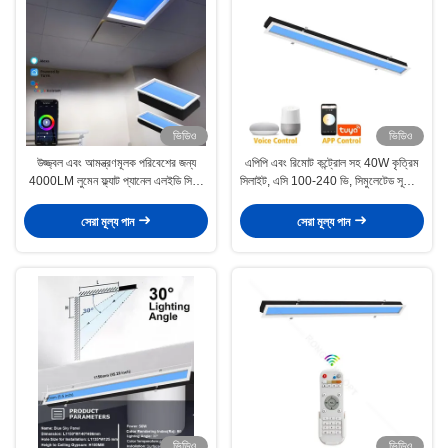
ভিডিও
ভিডিও
উজ্জ্বল এবং আমন্ত্রণমূলক পরিবেশের জন্য
এপিপি এবং রিমোট কন্ট্রোল সহ 40W কৃত্রিম
4000LM লুমেন ফ্ল্যাট প্যানেল এলইডি সিলিং
সিলাইট, এসি 100-240 ভি, সিমুলেটেড সূর্যোদয়
লাইট
সূর্যাস্ত
সেরা মূল্য পান
সেরা মূল্য পান
ভিডিও
ভিডিও