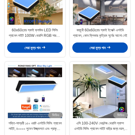
60x60cm স্কাই ক্লাউড LED সিলিং
বহুমুখী 60x60cm স্কাই ইফেক্ট এলইডি
প্যানেল লাইট 100W থেরাপি RGB সারফেস
প্যানেল, কোন ফ্লিকার কৃত্রিম সূর্যের আলো নেই
মাউন্ট করা
সেরা মূল্য পান
সেরা মূল্য পান
ভিডিও
ভিডিও
শক্তি-সাশ্রয়ী ১৫০ ওয়াট এলইডি সিলিং প্যানেল
এসি 100-240V ভোল্টেজ থেরাপি ল্যাম্প
লাইট, ৪০০০০ লুমেন উজ্জ্বলতা এবং প্রাকৃতিক
এলইডি সিলিং প্যানেল লাইট বাড়ির জন্য বয়স্ক
আলোর অনুকরণ
এবং তরুণদের জন্য