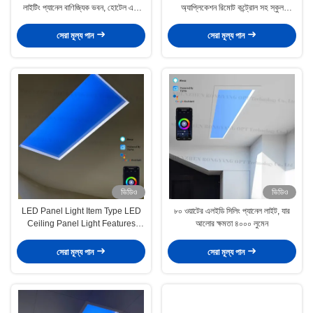
লাইটিং প্যানেল বাণিজ্যিক ভবন, হোটেল এবং
অ্যাপ্লিকেশন রিমোট কন্ট্রোল সহ স্কুল
রেস্তোরাঁর জন্য ডিজাইন করা হয়েছে
হাসপাতাল এবং অফিসের জন্য উপযুক্ত
সেরা মূল্য পান
সেরা মূল্য পান
ভিডিও
ভিডিও
LED Panel Light Item Type LED
৮০ ওয়াটের এলইডি সিলিং প্যানেল লাইট, যার
Ceiling Panel Light Features
আলোর ক্ষমতা ৪০০০ লুমেন
সিমুলেট করুন প্রাকৃতিক আলো এবং আকাশ নীল
সেরা মূল্য পান
সেরা মূল্য পান