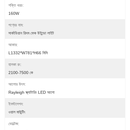
শক্তি খরচ:
160W
পণ্যের নাম:
সার্কাডিয়ান রিদম ফেক উইন্ডো লাইট
আকার:
L1332*W781*H66 মিমি
হালকা রং:
2100-7500 কে
আলোর উৎস:
Rayleigh স্ক্যাটারিং LED আলো
ইনস্টলেশন:
ওয়াল মাউন্টিং
ভোল্টেজ: