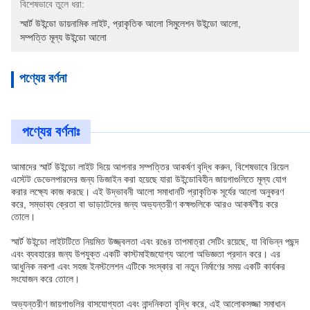
বিশেষভাবে তুলে ধরা:
স্মার্ট উইন্ডো ডায়নামিক লাইট
, 
প্রাকৃতিক আলো সিমুলেশন উইন্ডো আলো
, 
সম্পত্তি মূল্য উইন্ডো আলো
পণ্যের বর্ণনা
পণ্যের বর্ণনাঃ
আমাদের স্মার্ট উইন্ডো লাইট দিয়ে আপনার সম্পত্তির আকর্ষণ বৃদ্ধি করুন, বিশেষভাবে রিয়েল
এস্টেট ডেভেলপারদের জন্য ডিজাইন করা হয়েছে যারা উইন্ডোবিহীন জায়গাগুলিতে মূল্য যোগ
করার লক্ষ্যে কাজ করছে।
এই উদ্ভাবনী আলো সমাধানটি প্রাকৃতিক সূর্যের আলো অনুকরণ
করে, সম্ভাব্য ক্রেতা বা ভাড়াটেদের জন্য অভ্যন্তরীণ কক্ষগুলিকে আরও আকর্ষণীয় করে
তোলে।
স্মার্ট উইন্ডো লাইটটিতে নিয়মিত উজ্জ্বলতা এবং রঙের তাপমাত্রা সেটিং রয়েছে, যা বিভিন্ন পছন্দ
এবং ব্যবহারের জন্য উপযুক্ত একটি কাস্টমাইজযোগ্য আলো অভিজ্ঞতা প্রদান করে।
এর
আধুনিক নকশা এবং সহজ ইনস্টলেশন এটিকে সংস্কার বা নতুন নির্মাণের সময় একটি কার্যকর
সংযোজন করে তোলে।
অভ্যন্তরীণ জায়গাগুলির বাসযোগ্যতা এবং নান্দনিকতা বৃদ্ধি করে, এই আলোকসজ্জা সমাধান