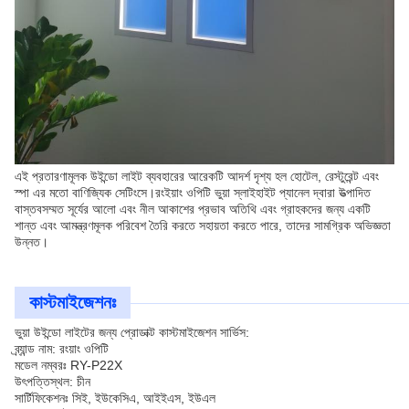
এই প্রতারণামূলক উইন্ডো লাইট ব্যবহারের আরেকটি আদর্শ দৃশ্য হল হোটেল, রেস্টুরেন্ট এবং
স্পা এর মতো বাণিজ্যিক সেটিংসে।রংইয়াং ওপিটি ভুয়া স্লাইহাইট প্যানেল দ্বারা উত্পাদিত
বাস্তবসম্মত সূর্যের আলো এবং নীল আকাশের প্রভাব অতিথি এবং গ্রাহকদের জন্য একটি
শান্ত এবং আমন্ত্রণমূলক পরিবেশ তৈরি করতে সহায়তা করতে পারে, তাদের সামগ্রিক অভিজ্ঞতা
উন্নত।
কাস্টমাইজেশনঃ
ভুয়া উইন্ডো লাইটের জন্য প্রোডাক্ট কাস্টমাইজেশন সার্ভিস:
ব্র্যান্ড নাম: রংয়াং ওপিটি
মডেল নম্বরঃ RY-P22X
উৎপত্তিস্থল: চীন
সার্টিফিকেশনঃ সিই, ইউকেসিএ, আইইএস, ইউএল