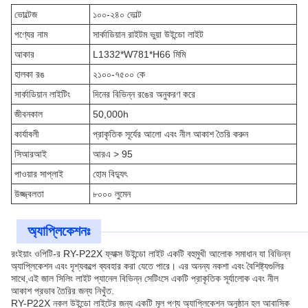
ভোল্টেজ
১০০-২৪০ ভোল্ট
পণ্যের নাম
সার্কাডিয়ান রাইটম ভুয়া উইন্ডো লাইট
আকার
L1332*W781*H66 মিমি
হালকা রঙ
২১০০-৭৫০০ কে
সার্কাডিয়ান লাইটিং
দিনের বিভিন্ন রঙের অনুকরণ করে
জীবনকাল
50,000h
কার্যাবলী
প্রাকৃতিক সূর্যের আলো এবং নীল আকাশ তৈরি করুন
সিআরআই
আরএ > 95
পাওয়ার সাপ্লাই
হোম বিদ্যুৎ
উজ্জ্বলতা
৮০০০ লুমেন
অ্যাপ্লিকেশনঃ
রংইয়াং ওপিটি-র RY-P22X ফ্যাক্স উইন্ডো লাইট একটি বহুমুখী আলোক সমাধান যা বিভিন্ন
অ্যাপ্লিকেশন এবং দৃশ্যকল্পে ব্যবহার করা যেতে পারে। এর অনন্য নকশা এবং বৈশিষ্ট্যগুলির
সাথে,এই জাল সিলিং লাইট প্যানেল বিভিন্ন সেটিংসে একটি প্রাকৃতিক সূর্যালোক এবং নীল
আকাশ প্রভাব তৈরির জন্য নিখুঁত.
RY-P22X নকল উইন্ডো লাইটের জন্য একটি মূল পণ্য অ্যাপ্লিকেশন অনুষ্ঠান হল আবাসিক