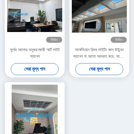
ভিডিও
ভিডিও
সূর্যের আলোর অনুকরণকারী স্মার্ট লাইট
সার্কেডিয়ান রিদম লাইটিং জাল উইন্ডো
প্যানেল
প্যানেল যা আলো সরবরাহ করে, আলোর
রঙ ২১০০-৭৫০০K, যা ভিজ্যুয়াল আরাম
সেরা মূল্য পান
সেরা মূল্য পান
এবং ইনডোর পরিবেশ উন্নত করতে
উপযুক্ত