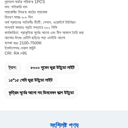
ন্যূনতম অর্ডার পরিমাণঃ 1PCS
দাম: পাইকারি দাম
প্যাকেজিং বিবরণঃ কাঠের প্যাকেজ
বিতরণ সময়ঃ ৬-৮ দিন
অর্থ প্রদানের শর্তাবলীঃ টি/টি, পেপাল, ওয়েস্টার্ন ইউনিয়ন
সাপ্লাই ক্ষমতাঃ প্রতি সপ্তাহে ৩০০ পিসি
কার্যকারিতা: প্রাকৃতিক সূর্যের আলো এবং নীল আকাশ তৈরি করা
আলোর উৎসঃ রেইলি ছড়িয়ে পড়া এলইডি আলো
হালকা রঙঃ 2100-7500K
ইনস্টলেশনঃ দেয়াল মাউন্ট
CRI: RA >95
ট্যাগ:
৮০০০ লুমেন ভুয়া উইন্ডো লাইট
১৫*১৫ সেমি ভুয়া উইন্ডো লাইট
কৃত্রিম সূর্যের আলো সহ ডিমমেবল ফাল্গ উইন্ডো
সংশ্লিষ্ট পণ্য