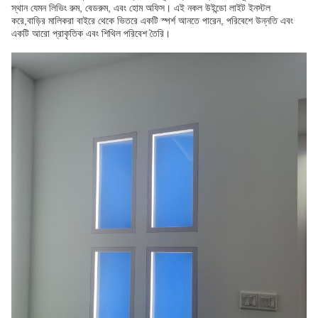
স্থান যেমন লিভিং রুম, বেডরুম, এবং হোম অফিস। এই নকল উইন্ডো লাইট ইনস্টল
করে,বাড়ির মালিকরা বাইরে থেকে ভিতরে একটি স্পর্শ আনতে পারেন, পরিবেশে উন্নতি এবং
একটি আরো প্রাকৃতিক এবং শিথিল পরিবেশ তৈরি।