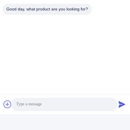
টেলিফোন:
Good day, what product are you looking for?
86-184-7542-7886
ই-মেইল
kimball@ryopt.com
ঠিকানা
3/F, Fengrun বিল্ডিং, Huafeng 2nd ইন্ডাস্ট্রিয়াল পার্ক, Hangkong
Road, Shenzhen, guangdong, CN
গোপনীয়তা নীতি
|
সাইট ম্যাপ
চীন ভাল মানের কৃত্রিম LED স্কাইলাইট সরবরাহকারী. কপিরাইট © 2022-2026
SHENZHEN RONGYANG OPT Technology Co.,Ltd (RYOPT) .
সমস্ত অধিকার সংরক্ষিত.