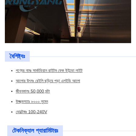
বৈশিষ্ট্যঃ
পণ্যের নামঃ সার্কাডিয়ান রাইটম ফেক উইন্ডো লাইট
আলোর উৎসঃ রেইলি ছড়িয়ে পড়া এলইডি আলো
জীবনকালঃ 50,000 ঘন্টা
উজ্জ্বলতাঃ ৮০০০ লুমেন
ভোল্টেজঃ 100-240V
টেকনিক্যাল প্যারামিটারঃ