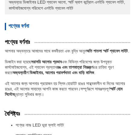
অভ্যন্তর ডিজাইনার LED প্যানেল আলো
, 
স্মার্ট অ্যাপ কন্ট্রোল এলইডি প্যানেল লাইট
, 
কাস্টমাইজযোগ্য পরিবেশে এলইডি প্যানেল লাইট
পণ্যের বর্ণনা
পণ্যের বর্ণনাঃ
আপনার অভ্যন্তরে আমাদের সাথে কমনীয়তা এবং বুদ্ধি আনুন
অতি পাতলা স্মার্ট প্যানেল লাইট
.
ডিজাইন করা হয়েছে
সরাসরি আলোর প্রভাব
এবং বিভিন্ন পরিবেশের জন্য উপযুক্ত
কাস্টমাইজযোগ্য, এই প্যানেল প্রস্তাব
রঙ এবং তাপমাত্রা নিয়ন্ত্রণ
এর চাহিদা পূরণ
করতে
অভ্যন্তরীণ ডিজাইনার, আলোর পরামর্শদাতা এবং বাড়ি মালিক
.
এই আলোর জন্য আপনার প্রয়োজন হয় স্লিম হোয়াইট রঙের সান্ধ্যকালীন বা দিনের আলোর
রঙের, এই আলোর সাহায্যে আপনি কাজ করতে পারবেন।সম্পূর্ণরূপে সামঞ্জস্যপূর্ণ
স্মার্ট হোম
সিস্টেম
চূড়ান্ত সুবিধার জন্য।
বৈশিষ্ট্যঃ
পণ্যের নামঃ LED ভুয়া ফ্লাই লাইট