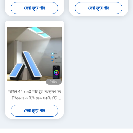
বাড়ির জন্য মাল্টি দৃশ্য
7500K বহুমুখী আলোর বিকল্পগুলির জন্য
সেরা মূল্য পান
সেরা মূল্য পান
ভিডিও
আইপি 44 / 50 স্মার্ট টুয়া সংস্করণ সহ
টিউনেবল এলইডি ফেক স্কাইলাইট
সার্কাডিয়ান লাইটিং 2200K-7800K
সেরা মূল্য পান