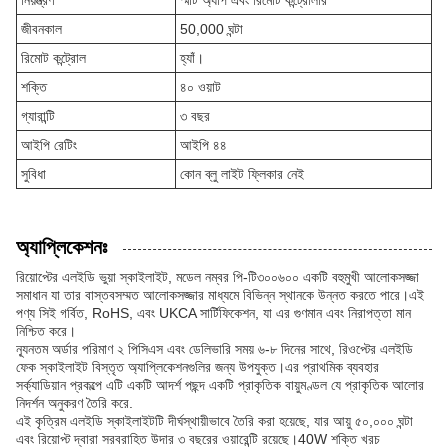
নিয়ন্ত্রণ
স্মার্ট অ্যাপ এবং রিমোট কন্ট্রোলার
জীবনকাল
50,000 ঘন্টা
রিমোট কন্ট্রোল
হ্যাঁ।
শক্তি
৪০ ওয়াট
গ্যারান্টি
৩ বছর
আইপি রেটিং
আইপি ৪৪
সুবিধা
কোন ব্লু লাইট ফ্লিকার নেই
অ্যাপ্লিকেশনঃ
রিয়োপ্টের এলইডি ভুয়া স্কাইলাইট, মডেল নম্বর পি-টি৩০০৬০০ একটি বহুমুখী আলোকসজ্জা
সমাধান যা তার বাস্তবসম্মত আলোকসজ্জার মাধ্যমে বিভিন্ন স্থানকে উন্নত করতে পারে।এই
পণ্য সিই গর্বিত, RoHS, এবং UKCA সার্টিফিকেশন, যা এর গুণমান এবং নিরাপত্তা মান
নিশ্চিত করে।
ন্যূনতম অর্ডার পরিমাণ ২ পিসিএস এবং ডেলিভারি সময় ৬-৮ দিনের সাথে, রিওপ্টের এলইডি
ফেক স্কাইলাইট বিস্তৃত অ্যাপ্লিকেশনগুলির জন্য উপযুক্ত।এর প্রাথমিক ব্যবহার
সর্ক্যাডিয়ান প্রকল্পে এটি একটি আদর্শ পছন্দ একটি প্রাকৃতিক বায়ুমণ্ডল যে প্রাকৃতিক আলোর
নিদর্শন অনুকরণ তৈরি করে.
এই কৃত্রিম এলইডি স্কাইলাইটটি দীর্ঘস্থায়ীভাবে তৈরি করা হয়েছে, যার আয়ু ৫০,০০০ ঘন্টা
এবং রিয়োপ্ট দ্বারা সরবরাহিত উদার ৩ বছরের ওয়ারেন্টি রয়েছে।40W শক্তি খরচ