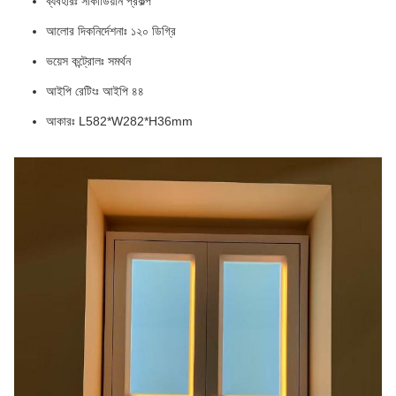
ব্যবহারঃ সার্কাডিয়ান প্রকল্প
আলোর দিকনির্দেশনাঃ ১২০ ডিগ্রি
ভয়েস কন্ট্রোলঃ সমর্থন
আইপি রেটিংঃ আইপি ৪৪
আকারঃ L582*W282*H36mm