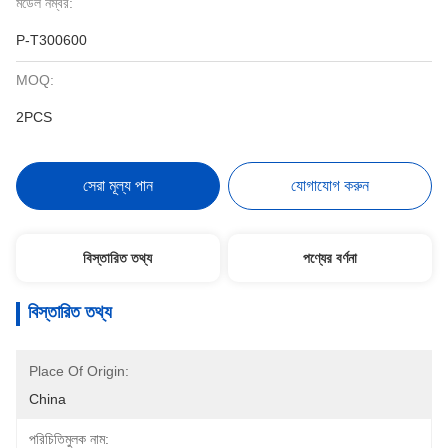
মডেল নম্বর:
P-T300600
MOQ:
2PCS
সেরা মূল্য পান
যোগাযোগ করুন
বিস্তারিত তথ্য
পণ্যের বর্ণনা
বিস্তারিত তথ্য
Place Of Origin:
China
পরিচিতিমুলক নাম: