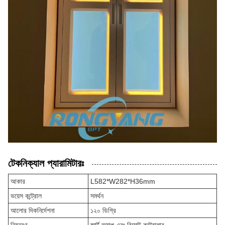
টেকনিক্যাল প্যারামিটারঃ
আকার
L582*W282*H36mm
ভয়েস কন্ট্রোল
সমর্থন
আলোর দিকনির্দেশনা
১২০ ডিগ্রি