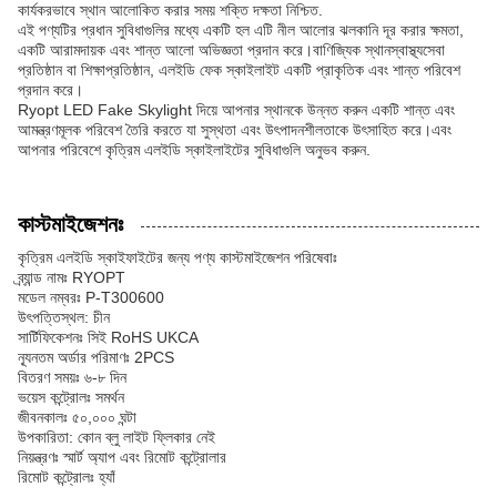
কার্যকরভাবে স্থান আলোকিত করার সময় শক্তি দক্ষতা নিশ্চিত.
এই পণ্যটির প্রধান সুবিধাগুলির মধ্যে একটি হল এটি নীল আলোর ঝলকানি দূর করার ক্ষমতা,
একটি আরামদায়ক এবং শান্ত আলো অভিজ্ঞতা প্রদান করে।বাণিজ্যিক স্থানস্বাস্থ্যসেবা
প্রতিষ্ঠান বা শিক্ষাপ্রতিষ্ঠান, এলইডি ফেক স্কাইলাইট একটি প্রাকৃতিক এবং শান্ত পরিবেশ
প্রদান করে।
Ryopt LED Fake Skylight দিয়ে আপনার স্থানকে উন্নত করুন একটি শান্ত এবং
আমন্ত্রণমূলক পরিবেশ তৈরি করতে যা সুস্থতা এবং উৎপাদনশীলতাকে উৎসাহিত করে।এবং
আপনার পরিবেশে কৃত্রিম এলইডি স্কাইলাইটের সুবিধাগুলি অনুভব করুন.
কাস্টমাইজেশনঃ
কৃত্রিম এলইডি স্কাইফাইটের জন্য পণ্য কাস্টমাইজেশন পরিষেবাঃ
ব্র্যান্ড নামঃ RYOPT
মডেল নম্বরঃ P-T300600
উৎপত্তিস্থল: চীন
সার্টিফিকেশনঃ সিই RoHS UKCA
ন্যূনতম অর্ডার পরিমাণঃ 2PCS
বিতরণ সময়ঃ ৬-৮ দিন
ভয়েস কন্ট্রোলঃ সমর্থন
জীবনকালঃ ৫০,০০০ ঘন্টা
উপকারিতা: কোন ব্লু লাইট ফ্লিকার নেই
নিয়ন্ত্রণঃ স্মার্ট অ্যাপ এবং রিমোট কন্ট্রোলার
রিমোট কন্ট্রোলঃ হ্যাঁ