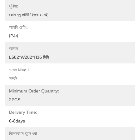
সুবিধা:
কোন ব্লু লাইট ফ্লিকার নেই
আইপি রেটিং:
IP44
আকার:
L582*W282*H36 মিমি
ভয়েস নিয়ন্ত্রণ:
সমর্থন
Minimum Order Quantity:
2PCS
Delivery Time:
6-8days
বিশেষভাবে তুলে ধরা: