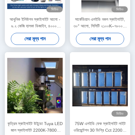
ভিডিও
ভিডিও
আধুনিক ইলিউশন স্কাইলাইট আলো -
সার্কেডিয়ান এলইডি নকল স্কাইলাইট,
৬.২ কেজি হালকা ডিজাইন, ৪০০০+
৩০° আলো, সিসিটি ২১০০K–৭৮০০K,
লুমেন উজ্জ্বলতা, রিমোট ও অ্যাপ
উচ্চ কার্যকারিতা
সেরা মূল্য পান
সেরা মূল্য পান
কন্ট্রোল, DALI-2 ও Zigbee এর
মাধ্যমে নির্বিঘ্ন স্মার্ট হোম ইন্টিগ্রেশন
ভিডিও
কৃত্রিম স্কাইলাইট উইন্ডো Tuya LED
75W এলইডি ফেক স্কাইলাইট লাইট
জাল স্কাইলাইট 2200K-7800K
ওরিয়েন্টেশন 30 ডিগ্রি Cct 2200K-