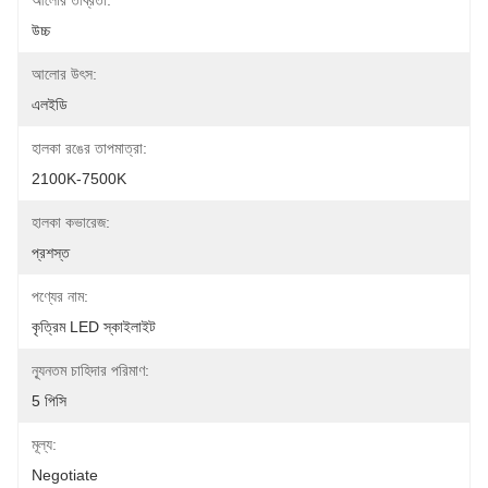
আলোর তীব্রতা:
উচ্চ
আলোর উৎস:
এলইডি
হালকা রঙের তাপমাত্রা:
2100K-7500K
হালকা কভারেজ:
প্রশস্ত
পণ্যের নাম:
কৃত্রিম LED স্কাইলাইট
ন্যূনতম চাহিদার পরিমাণ:
5 পিসি
মূল্য:
Negotiate