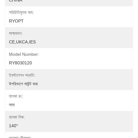
CHINA
পরিচিতিমুলক নাম:
RYOPT
সাক্ষ্যদান:
CE,UKCA,IES
Model Number:
RY8030120
ইনস্টলেশন পদ্ধতি:
উপরিভাগে মাউন্ট করা
হালকা রং:
সাদা
হালকা দিক:
140°