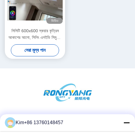
ভিডিও
সিসিটি 600x600 স্কয়ার কৃত্রিম
আকাশের আলো, সিলিং এলইডি সিমুলেট
সূর্যালোক
সেরা মূল্য পান
সোশ্যাল মিডিয়া
Kim+86 13760148457