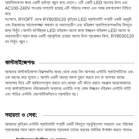
অ্যাপ্লিকেশন জন্য একটি দুর্দান্ত পছন্দ করে তোলে। এটি একটি LED আলোর উৎস এবং
AC100-240V পাওয়ার সাপ্লাই রয়েছে,এটি শক্তির দক্ষতা এবং সহজ রক্ষণাবেক্ষণ নিশ্চিত
করে.
সংক্ষেপে, RYOPT থেকে RY8030120 কৃত্রিম LED স্কাইলাইট পণ্যটি একটি বহুমুখী
এবং উচ্চমানের আলোকসজ্জা সমাধান যা অভ্যন্তরীণ এবং বহিরঙ্গন অ্যাপ্লিকেশনগুলির বিস্তৃত
জন্য নিখুঁত।আপনি বাণিজ্যিক LED বহিরঙ্গন আলো জন্য উজ্জ্বল বহিরঙ্গন LED আলো বা
অভ্যন্তরীণ স্থান জন্য একটি প্রাকৃতিক চেহারা আলো উৎস প্রয়োজন কিনা, RY8030120
হল নিখুঁত পছন্দ।
কাস্টমাইজেশনঃ
আমাদের কাস্টমাইজেশন বিকল্পগুলির মধ্যে থেকে বেছে নিন আপনার এলইডি স্কাইলাইটকে এক-
এক ধরনের করে তুলতে। আপনি একটি অনন্য নকশা যুক্ত করতে চান বা আপনার নামের
আদ্যক্ষর দিয়ে এটি ব্যক্তিগতকৃত করতে চান,আমরা এটি ঘটতে করতে সরঞ্জাম আছেআমাদের
পণ্য কাস্টমাইজেশন পরিষেবাগুলি অন্যান্য এলইডি পণ্য যেমন উজ্জ্বল বহিরঙ্গন এলইডি লাইট
এবং গাড়ির এলইডি হেডলাইটগুলিতেও প্রসারিত হয়।
সহায়তা ও সেবা:
আমাদের কৃত্রিম এলইডি স্কাইলাইট পণ্যটি একটি বিস্তৃত প্রযুক্তিগত সহায়তা এবং পরিষেবা
প্যাকেজের সাথে আসে যাতে আমাদের গ্রাহকরা তাদের ক্রয়ের সর্বাধিক উপার্জন করতে পারেনঃ