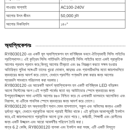
পাওয়ার সাপ্লাই
AC100-240V
আলোর উৎস জীবন
50,000 ঘন্টা
আলোর দিকনির্দেশ
১৪০°
অ্যাপ্লিকেশনঃ
RY8030120 এর একটি মূল অ্যাপ্লিকেশন হল বাণিজ্যিক ভবনে ঐতিহ্যবাহী সিলিং লাইটের
প্রতিস্থাপন। এই কৃত্রিম সিলিং লাইটগুলি ঐতিহ্যবাহী সিলিং লাইটের মতো একই প্রাকৃতিক
আলোর প্রভাব প্রদান করে,কিন্তু আলোর তীব্রতা এবং রঙ নিয়ন্ত্রণ করতে সক্ষম হওয়ার
অতিরিক্ত সুবিধা সঙ্গেএটি তাদের খুচরা দোকান, জাদুঘর এবং গ্যালারীগুলির মতো জায়গাগুলিতে
ব্যবহারের জন্য আদর্শ করে তোলে, যেখানে প্রদর্শিত পণ্যগুলি রক্ষা করার জন্য আলোর
স্তরগুলি সাবধানে পরিচালনা করা দরকার।
RY8030120 এর আরেকটি আদর্শ অ্যাপ্লিকেশন হল একটি বাণিজ্যিক LED বহিরঙ্গন
আলো সিস্টেমের অংশ।এই পণ্যটি পার্কের মতো বড় আউটডোর স্পেসে ব্যবহারের জন্য
উপযুক্তউজ্জ্বল সাদা এলইডি আলোর রঙও নিশ্চিত করে যে এলাকাটি ভালভাবে আলোকিত এবং
নিরাপদ, যা এটিকে পাবলিক স্পেসে ব্যবহারের জন্য আদর্শ করে তোলে।
RY8030120 হল অভ্যন্তরীণ স্থান যেমন হাসপাতাল, স্কুল এবং অফিসের জন্যও একটি
দুর্দান্ত পছন্দ, যেখানে প্রাকৃতিক আলো প্রায়ই সীমিত থাকে। এই কৃত্রিম আকাশচুম্বী ইনস্টল
করে,এই জায়গাগুলোতে প্রাকৃতিক আলো ঢুকে যেতে পারে।, কর্মচারী, শিক্ষার্থী এবং রোগীদের
জন্য একটি উজ্জ্বল এবং আরো আকর্ষণীয় পরিবেশ তৈরি করা।
মাত্র 6.2 কেজি, RY8030120 হালকা এবং ইনস্টল করা সহজ, এটি একটি বিস্তৃত