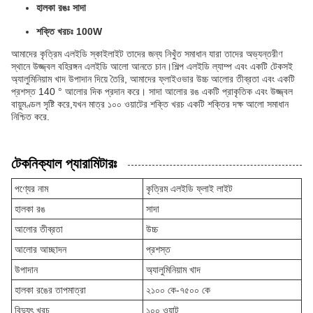
হালকা রঙঃ সাদা
শক্তি খরচঃ 100W
আমাদের কৃত্রিম এলইডি স্কাইলাইট তাদের জন্য নিখুঁত সমাধান যারা তাদের অভ্যন্তরীণ
স্থানে উজ্জ্বল বহিরঙ্গন এলইডি আলো আনতে চান।শিল্প এলইডি ল্যাম্প এবং একটি টেকসই
অ্যালুমিনিয়াম খাদ উপাদান দিয়ে তৈরি, আমাদের ফ্লাইওভার উচ্চ আলোর তীব্রতা এবং একটি
প্রশস্ত 140 ° আলোর দিক প্রদান করে। সাদা আলোর রঙ একটি প্রাকৃতিক এবং উজ্জ্বল
বায়ুমণ্ডল সৃষ্টি করে,যখন মাত্র ১০০ ওয়াটের শক্তি খরচ একটি শক্তির দক্ষ আলো সমাধান
নিশ্চিত করে.
টেকনিক্যাল প্যারামিটারঃ
পণ্যের নাম
কৃত্রিম এলইডি ফ্লাই লাইট
হালকা রঙ
সাদা
আলোর তীব্রতা
উচ্চ
আলোর আচ্ছাদন
প্রশস্ত
উপাদান
অ্যালুমিনিয়াম খাদ
হালকা রঙের তাপমাত্রা
২১০০ কে-৭৫০০ কে
বিদ্যুৎ খরচ
১০০ ওয়াট