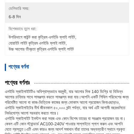
ডেলিভারি সময়:
6-8 দিন
বিশেষভাবে তুলে ধরা:
উপরিভাগে মাউন্ট করা কৃত্রিম এলইডি ফ্লাই লাইট
, 
হোয়াইট লাইট কৃত্রিম এলইডি ফ্লাই লাইট
, 
উচ্চ আলোর তীব্রতা কৃত্রিম এলইডি ফ্লাই লাইট
পণ্যের বর্ণনা
পণ্যের বর্ণনাঃ
এলইডি স্কাইলাইটটিও অবিশ্বাস্যভাবে বহুমুখী, যার আলোর দিক 140 ডিগ্রি যা বিভিন্ন
আলোর চাহিদার সাথে সামঞ্জস্য করতে সামঞ্জস্য করা যায়।আপনি একটি শিথিল পরিবেশের জন্য
পরিবেষ্টিত আলো বা কাজ-ভিত্তিক কাজের জন্য ফোকাস আলো প্রয়োজন কিনাএছাড়াও,
এলইডি স্কাইলাইটের দীর্ঘ জীবনকাল ৫০,০০০ ঘন্টা পর্যন্ত, যার অর্থ এটি আগামী বছরগুলিতে
নির্ভরযোগ্য আলো সরবরাহ করতে পারে।
এলইডি স্কাইলাইট ইনস্টল করা সহজ এবং কোন বিশেষ তারের বা সরঞ্জাম প্রয়োজন হয় না।
কেবল এটি কোন স্ট্যান্ডার্ড AC100-240V পাওয়ার সাপ্লাইতে প্লাগ করুন এবং আপনি
যেতে প্রস্তুত।এটি এমন কারও জন্য আদর্শ সমাধান যাঁরা তাদের অভ্যন্তরীণ স্থানে প্রকৃত