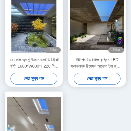
ভিডিও
ভিডিও
১২ কেজি অ্যালুমিনিয়াম এলইডি স্ট্রিট
ইন্টিগ্রেটেড সিলিং কৃত্রিম LED
লাইট L600*W600*H220 মিমি,
স্কাইলাইট রিসেসড আলেক্সা টুয়া কন্ট্রোল
শক্তি-সাশ্রয়ী আউটডোর আলোকসজ্জার
সিসিটি 6500K
সেরা মূল্য পান
সেরা মূল্য পান
জন্য আদর্শ