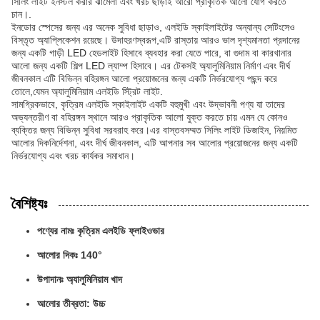
সিলিং লাইট ইনস্টল করার ঝামেলা এবং খরচ ছাড়াই আরো প্রাকৃতিক আলো যোগ করতে
চান।.
ইনডোর স্পেসের জন্য এর অনেক সুবিধা ছাড়াও, এলইডি স্কাইলাইটের অন্যান্য সেটিংসেও
বিস্তৃত অ্যাপ্লিকেশন রয়েছে। উদাহরণস্বরূপ,এটি রাস্তায় আরও ভাল দৃশ্যমানতা প্রদানের
জন্য একটি গাড়ী LED হেডলাইট হিসাবে ব্যবহার করা যেতে পারে, বা গুদাম বা কারখানার
আলো জন্য একটি শিল্প LED ল্যাম্প হিসাবে। এর টেকসই অ্যালুমিনিয়াম নির্মাণ এবং দীর্ঘ
জীবনকাল এটি বিভিন্ন বহিরঙ্গন আলো প্রয়োজনের জন্য একটি নির্ভরযোগ্য পছন্দ করে
তোলে,যেমন অ্যালুমিনিয়াম এলইডি স্ট্রিট লাইট.
সামগ্রিকভাবে, কৃত্রিম এলইডি স্কাইলাইট একটি বহুমুখী এবং উদ্ভাবনী পণ্য যা তাদের
অভ্যন্তরীণ বা বহিরঙ্গন স্থানে আরও প্রাকৃতিক আলো যুক্ত করতে চায় এমন যে কোনও
ব্যক্তির জন্য বিভিন্ন সুবিধা সরবরাহ করে।এর বাস্তবসম্মত সিলিং লাইট ডিজাইন, নিয়মিত
আলোর দিকনির্দেশনা, এবং দীর্ঘ জীবনকাল, এটি আপনার সব আলোর প্রয়োজনের জন্য একটি
নির্ভরযোগ্য এবং খরচ কার্যকর সমাধান।
বৈশিষ্ট্যঃ
পণ্যের নামঃ কৃত্রিম এলইডি ফ্লাইওভার
আলোর দিকঃ 140°
উপাদানঃ অ্যালুমিনিয়াম খাদ
আলোর তীব্রতা: উচ্চ