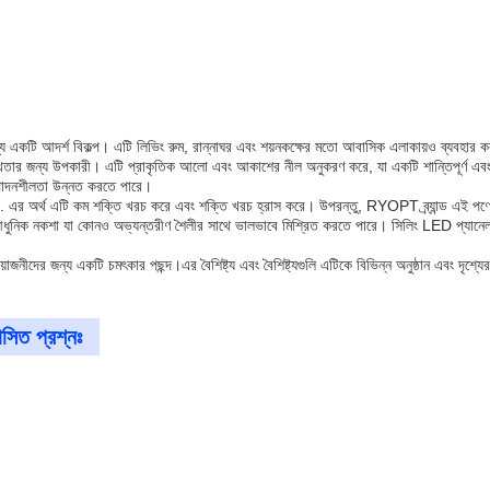
 একটি আদর্শ বিকল্প। এটি লিভিং রুম, রান্নাঘর এবং শয়নকক্ষের মতো আবাসিক এলাকায়ও ব্যবহার 
ুস্থতার জন্য উপকারী। এটি প্রাকৃতিক আলো এবং আকাশের নীল অনুকরণ করে, যা একটি শান্তিপূর্ণ এ
উৎপাদনশীলতা উন্নত করতে পারে।
এর অর্থ এটি কম শক্তি খরচ করে এবং শক্তি খরচ হ্রাস করে। উপরন্তু, RYOPT ব্র্যান্ড এই পণ্যের উপ
ক নকশা যা কোনও অভ্যন্তরীণ শৈলীর সাথে ভালভাবে মিশ্রিত করতে পারে। সিলিং LED প্যানেল লাই
দের জন্য একটি চমৎকার পছন্দ।এর বৈশিষ্ট্য এবং বৈশিষ্ট্যগুলি এটিকে বিভিন্ন অনুষ্ঠান এবং দৃশ্
াসিত প্রশ্নঃ