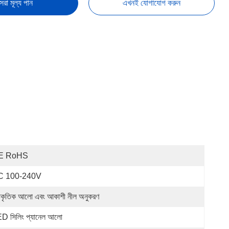
েরা মূল্য পান
এখনই যোগাযোগ করুন
E RoHS
C 100-240V
রাকৃতিক আলো এবং আকাশী নীল অনুকরণ
D সিলিং প্যানেল আলো