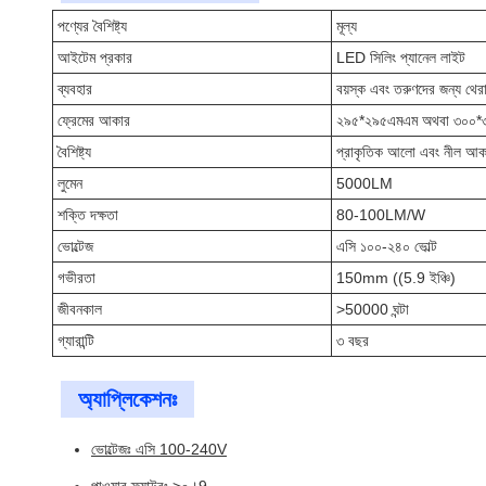
পণ্যের বৈশিষ্ট্য
মূল্য
আইটেম প্রকার
LED সিলিং প্যানেল লাইট
ব্যবহার
বয়স্ক এবং তরুণদের জন্য থেরা
ফ্রেমের আকার
২৯৫*২৯৫এমএম অথবা ৩০০*
বৈশিষ্ট্য
প্রাকৃতিক আলো এবং নীল আক
লুমেন
5000LM
শক্তি দক্ষতা
80-100LM/W
ভোল্টেজ
এসি ১০০-২৪০ ভোল্ট
গভীরতা
150mm ((5.9 ইঞ্চি)
জীবনকাল
>50000 ঘন্টা
গ্যারান্টি
৩ বছর
অ্যাপ্লিকেশনঃ
ভোল্টেজঃ এসি 100-240V