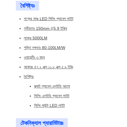
বৈশিষ্ট্যঃ
পণ্যের নামঃ LED সিলিং প্যানেল লাইট
গভীরতাঃ 150mm ((5.9 ইঞ্চি)
লুমেনঃ 5000LM
শক্তি দক্ষতাঃ 80-100LM/W
ওয়ারেন্টিঃ ৩ বছর
আকারঃ ৪৭.২ এক্স ১১.৮ এক্স ৫.৯ ইঞ্চি
বৈশিষ্ট্যঃ
ফ্ল্যাট প্যানেল এলইডি আলো
সিলিং এলইডি প্যানেল লাইট
সিলিং মাউন্ট LED লাইট
টেকনিক্যাল প্যারামিটারঃ