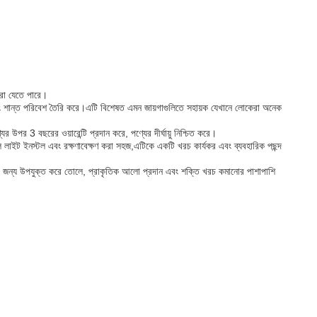
করা যেতে পারে।
বং শান্ত পরিবেশ তৈরি করে।এটি বিশেষত এমন জায়গাগুলিতে সহায়ক যেখানে লোকেরা অনেক
র 3 বছরের ওয়ারেন্টি প্রদান করে, পণ্যের দীর্ঘায়ু নিশ্চিত করে।
ট ইনস্টল এবং রক্ষণাবেক্ষণ করা সহজ,এটিকে একটি খরচ কার্যকর এবং ব্যবহারিক পছন্দ
যের জন্য উপযুক্ত করে তোলে, প্রাকৃতিক আলো প্রদান এবং শক্তি খরচ কমানোর পাশাপাশি