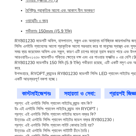
পাওয়ার ফ্যাক্টরঃ >০।9
বৈশিষ্ট্যঃ প্রাকৃতিক আলো এবং আকাশ নীল অনুকরণ
ওয়ারেন্টিঃ ৩ বছর
গভীরতাঃ 150mm ((5.9 ইঞ্চি)
RY801230 মডেলটি অফিস, হাসপাতাল, স্কুল এবং অন্যান্য বাণিজ্যিক জায়গাগুলির জন্য
সিলিং এলইডি প্যানেলের আলো প্রাকৃতিক আলো সরবরাহ করে যা মানুষের স্বাস্থ্য এবং স
সময় ব্যয় করেযেমন অফিস এবং স্কুল, কারণ এটি চাপের মাত্রা হ্রাস করতে পারে এবং 
আরওয়াই৮০১২৩০ মডেলটিও শক্তির ক্ষেত্রে দক্ষ এবং এর পাওয়ার ফ্যাক্টর ০ এর বেশি।9. 
RY801230 মডেলটির 150 মিমি (5.9 ইঞ্চি) গভীরতা রয়েছে, এটি একটি মসৃণ এবং আধুনি
করে.
উপসংহারে, RYOPT ব্র্যান্ডের RY801230 মডেলটি সিলিং LED প্যানেল লাইটের প্রয়োজনী
একটি আড়ম্বরপূর্ণ নকশা হচ্ছে।
কাস্টমাইজেশনঃ
সহায়তা ও সেবা:
প্রায়শই জিজ্ঞ
প্রশ্ন: এই এলইডি সিলিং প্যানেল লাইটের ব্র্যান্ড নাম কি?
উঃ এই এলইডি সিলিং প্যানেল লাইটের ব্র্যান্ড নাম RYOPT।
প্রশ্ন: এই এলইডি সিলিং প্যানেল লাইটের মডেল নম্বর কি?
উত্তরঃ এই এলইডি সিলিং প্যানেল লাইটের মডেল নম্বর RY801230।
প্রশ্ন: এই এলইডি সিলিং প্যানেল লাইট কোথায় তৈরি হয়?
উত্তরঃ এই এলইডি সিলিং প্যানেল লাইটটি চীনে তৈরি।