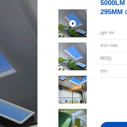
5000LM LE
295MM ফ্রে
ব্র্যান্ড নাম:
মডেল নম্বর:
MOQ:
মূল্য: