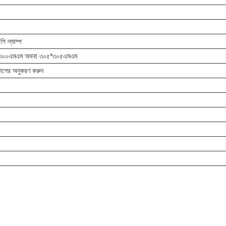
পি ল্যাম্প
৩০০এমএম অথবা ৩০৫*৩০৫এমএম
াশের অনুকরণ করুন