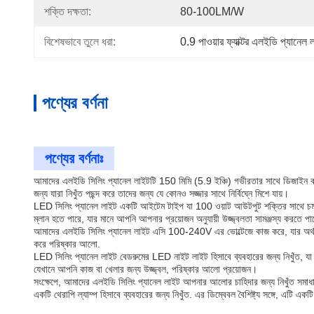
শক্তি দক্ষতা:
80-100LM/W
বিশেষভাবে তুলে ধরা:
0.9 পাওয়ার ফ্যাক্টর এলইডি প্যানেল 
পণ্যের বর্ণনা
পণ্যের বর্ণনাঃ
আমাদের এলইডি সিলিং প্যানেল লাইটটি 150 মিমি (5.9 ইঞ্চি) গভীরতার সাথে ডিজাইন কর
জন্য যারা নিখুঁত পছন্দ করে তাদের জন্য যে কোনও সজ্জার সাথে নির্বিঘ্নে মিশে যায়।
LED সিলিং প্যানেল লাইট একটি আইটেম টাইপ যা 100 ওয়াট আউটপুট শক্তির সাথে চমৎক
ম্লান হতে পারে, যার মানে আপনি আপনার প্রয়োজন অনুযায়ী উজ্জ্বলতা সামঞ্জস্য করতে প
আমাদের এলইডি সিলিং প্যানেল লাইট এসি 100-240V এর ভোল্টেজে কাজ করে, যার অর্থ এটি 
করে পরিষ্কার আলো.
LED সিলিং প্যানেল লাইট বেডরুমের LED নাইট লাইট হিসাবে ব্যবহারের জন্য নিখুঁত, 
যেখানে আপনি কাজ বা খেলার জন্য উজ্জ্বল, পরিষ্কার আলো প্রয়োজন।
সংক্ষেপে, আমাদের এলইডি সিলিং প্যানেল লাইট আপনার আলোর চাহিদার জন্য নিখুঁত সমাধান
একটি থেরাপি ল্যাম্প হিসাবে ব্যবহারের জন্য নিখুঁত. এর ডিম্বেবল বৈশিষ্ট্য সঙ্গে, 