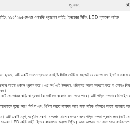
লুমেনস:
5
লাইট
, 
২৯৫*২৯৫এমএম এলইডি প্যানেল লাইট
, 
ইনডোর সিলিং LED প্যানেল লাইট
া হয়েছে, এটি একটি সমতল প্যানেল এলইডি সিলিং লাইট যা সহজেই যে কোনও ঘরে ইনস্টল করা যায়,খু
ার আলো গুণমান প্রদান করে। এর অর্থ এটি উজ্জ্বল, পরিষ্কার আলো সরবরাহ করে যা কোনও ক্রিয়
ারেন।
যে কোনও বাড়ি বা ব্যবসায়িক সেটিংসে ব্যবহার করা যেতে পারে। এটি শক্তি দক্ষভাবে ডিজাইন করা 
যা আপনাকে ঘুমের আগে শিথিল এবং শিথিল করতে সাহায্য করার জন্য সঠিক পরিমাণে আলো সরবরাহ করে।
। এটি একটি মসৃণ, আধুনিক নকশা, চমৎকার আলোর গুণমান এবং শক্তি দক্ষতা প্রদান করে।এটি যে কোন 
এটি একটি বেডরুম LED নাইট লাইট হিসাবে ব্যবহারের জন্যও নিখুঁত। আজ আপনার পান এবং কোন কার্যকল