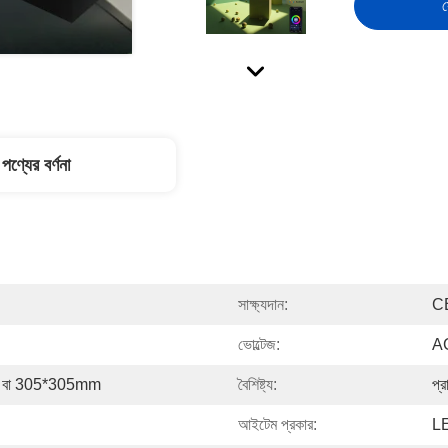
স
পণ্যের বর্ণনা
সাক্ষ্যদান:
C
ভোল্টেজ:
A
 বা 305*305mm
বৈশিষ্ট্য:
প্
আইটেম প্রকার:
LE