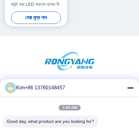
মাউন্ট করা LED প্যানেল হালকা নীল
আকাশের বাতি
সেরা মূল্য পান
সোশ্যাল মিডিয়া
Kim+86 13760148457
7:43 AM
দ্রুত যোগাযোগ
Good day, what product are you looking for?
টেলিফোন:
86-184-7542-7886