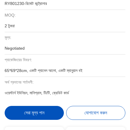
RY801230-রিমোট কন্ট্রোলার
MOQ:
2 টুকরা
মূল্য:
Negotiated
প্যাকেজিংয়ের বিবরণ:
65*69*28cm, একটি প্যানেল আলো, একটি ম্যানুয়াল বই
অর্থ প্রদানের শর্তাবলী:
ওয়েস্টার্ন ইউনিয়ন, মানিগ্রাম, টি/টি, ক্রেডিট কার্ড
সেরা মূল্য পান
যোগাযোগ করুন