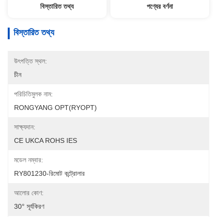
বিস্তারিত তথ্য
পণ্যের বর্ণনা
বিস্তারিত তথ্য
উৎপত্তি স্থল:
চীন
পরিচিতিমুলক নাম:
RONGYANG OPT(RYOPT)
সাক্ষ্যদান:
CE UKCA ROHS IES
মডেল নম্বার:
RY801230-রিমোট কন্ট্রোলার
আলোর কোণ:
30° সূর্যকিরণ