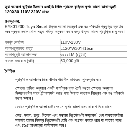
তুয়া আলেক্সা কন্ট্রোল ইনডোর এলইডি সিলিং প্যানেল কৃত্রিম সূর্যের আলো আকাশচুম্বী
120X30 110V 220V ভারত
উপস্থাপনা:
RY801230-Tuya Smart উন্নত আলো নিয়ন্ত্রণ এবং রঙ পরিবর্তন প্রযুক্তি ব্যবহার
করে প্রকৃত সকাল থেকে সন্ধ্যা পর্যন্ত অনুকরণ করার জন্য উন্নত আলো প্রযুক্তি চালু করে।
ইনপুট ভোল্টেজ
110V-230V
আকাশচুম্বকের মাত্রা
L120*W30*H15cm
আকাশচুম্বী আলোকসজ্জা
৩০০০LM ((টুইয়া)
কাজের সময়কাল (ঘন্টা)
50,000 ঘন্টা
বৈশিষ্ট্যঃ
প্রাকৃতিক আকাশের নিচে থাকার গতিশীল অভিজ্ঞতা পুনরুদ্ধার করে
স্পেসের চাহিদা অনুসারে একটি সামগ্রিক দৃশ্য তৈরি করতে স্পেসের অন্যান্য
ফিক্সচারগুলির সাথে ইন্টারঅ্যাক্ট করার সময় উন্নত আলোক নিয়ন্ত্রণ এবং রঙ পরিবর্তন
করার ক্ষমতা।
যেখানে প্রাকৃতিক আলো নেই সেখানে সূর্যের আলো এবং আকাশ নিয়ে আসে
ভোর, সকাল, দুপুর, বিকেলে এবং সন্ধ্যায় প্রিসেটগুলি স্ট্যান্ডার্ড; শেষ ব্যবহারকারীরা
সহজেই তাদের নিজস্ব প্রিসেটগুলি তৈরি এবং সংরক্ষণ করতে পারে যা আলোর স্তর
এবং রঙের তাপমাত্রা কাস্টমাইজ করে।