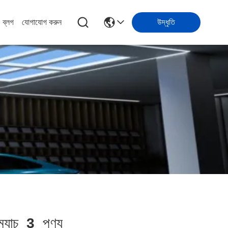
ব্লগ
যোগাযোগ করুন
উদ্ধৃতি
্যাচ
3
পণ্য