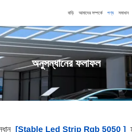
বাড়ি
আমাদের সম্পর্কে
পণ্য
সমাধান
অনুসন্ধানের ফলাফল
্ধান
[stable Led Strip Rgb 5050 ]
ম