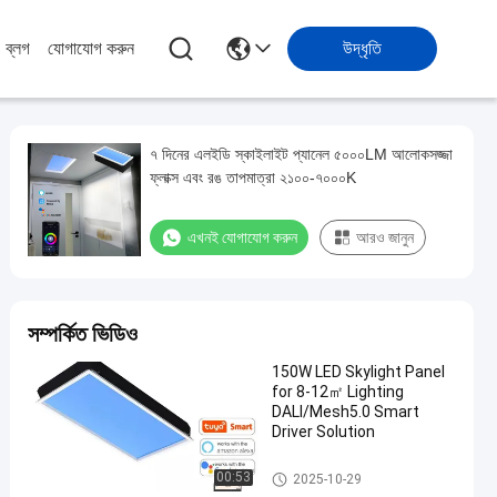
ব্লগ
যোগাযোগ করুন
উদ্ধৃতি
৭ দিনের এলইডি স্কাইলাইট প্যানেল ৫০০০LM আলোকসজ্জা
ফ্লাক্স এবং রঙ তাপমাত্রা ২১০০-৭০০০K
এখনই যোগাযোগ করুন
আরও জানুন
সম্পর্কিত ভিডিও
150W LED Skylight Panel
for 8-12㎡ Lighting
DALI/Mesh5.0 Smart
Driver Solution
LED স্কাইলাইট প্যানেল
00:53
2025-10-29