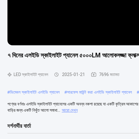
৭ দিনের এলইডি স্কাইলাইট প্যানেল ৫০০০LM আলোকসজ্জা ফ্লাক
LED স্কাইলাইট প্যানেল
2025-01-21
7696 মতামত
#
ডিমেবল স্কাইলাইট এলইডি প্যানেল
#
সারফেস মাউন্ট করা এলইডি স্কাইলাইট প্যানেল
পণ্যের বর্ণনাঃ এলইডি স্কাইলাইট প্যানেলের একটি অনন্য নকশা রয়েছে যা একটি কৃত্রিম আকা
বাড়ির জন্য একটি নিখুঁত আলো সমাধা...
আরো দেখুন
দর্শনার্থীর বার্তা