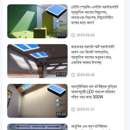
রেইলি স্প্রেডিং এলইডি স্কাইফ্লাইট
প্রাকৃতিক আলোর সিমুলেশন,
আবহাওয়া-নিরপেক্ষ, উইন্ডোবিহীন
কক্ষের জন্য আদর্শ
ভুল স্কাইলাইট প্যানেল
00:31
2025-06-26
কারখানার সরাসরি স্মার্ট স্কাইলাইট
অ্যাপ এবং রিমোট অপারেটেড,
প্রাকৃতিক আলোর অনুকরণ করে,
একাধিক আকার উপলব্ধ
ভুল স্কাইলাইট প্যানেল
01:39
2025-06-26
অ্যালুমিনিয়াম খাদ বাণিজ্যিক কৃত্রিম
আকাশচুম্বী LED প্যানেল বহিরঙ্গন
শক্তি খরচ জন্য 300W
কৃত্রিম LED স্কাইলাইট
2025-01-21
00:44
আধুনিক এবং মসৃণ বাণিজ্যিক