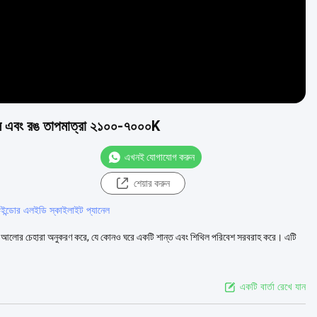
্স এবং রঙ তাপমাত্রা ২১০০-৭০০০K
এখনই যোগাযোগ করুন
শেয়ার করুন
#
ইন্ডোর এলইডি স্কাইলাইট প্যানেল
শের আলোর চেহারা অনুকরণ করে, যে কোনও ঘরে একটি শান্ত এবং শিথিল পরিবেশ সরবরাহ করে। এটি
একটি বার্তা রেখে যান