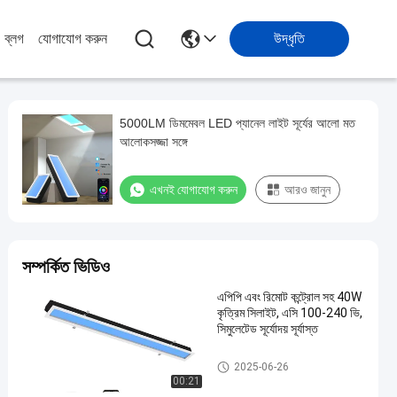
ব্লগ
যোগাযোগ করুন
উদ্ধৃতি
5000LM ডিমমেবল LED প্যানেল লাইট সূর্যের আলো মত
আলোকসজ্জা সঙ্গে
এখনই যোগাযোগ করুন
আরও জানুন
সম্পর্কিত ভিডিও
এপিপি এবং রিমোট কন্ট্রোল সহ 40W
কৃত্রিম সিলাইট, এসি 100-240 ভি,
সিমুলেটেড সূর্যোদয় সূর্যাস্ত
LED সিলিং প্যানেল আলো
2025-06-26
00:21