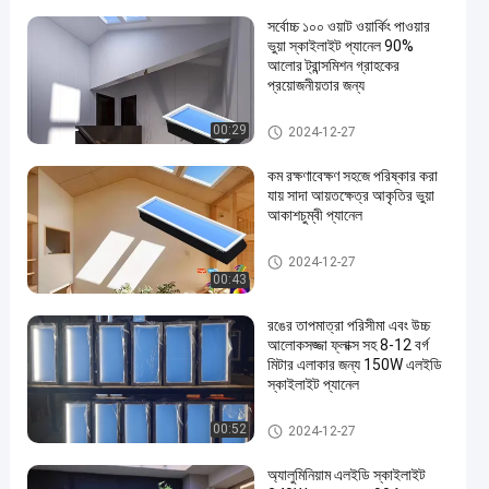
সর্বোচ্চ ১০০ ওয়াট ওয়ার্কিং পাওয়ার
ভুয়া স্কাইলাইট প্যানেল 90%
আলোর ট্রান্সমিশন গ্রাহকের
প্রয়োজনীয়তার জন্য
ভুল স্কাইলাইট প্যানেল
00:29
2024-12-27
কম রক্ষণাবেক্ষণ সহজে পরিষ্কার করা
যায় সাদা আয়তক্ষেত্র আকৃতির ভুয়া
আকাশচুম্বী প্যানেল
ভুল স্কাইলাইট প্যানেল
2024-12-27
00:43
রঙের তাপমাত্রা পরিসীমা এবং উচ্চ
আলোকসজ্জা ফ্লাক্স সহ 8-12 বর্গ
মিটার এলাকার জন্য 150W এলইডি
স্কাইলাইট প্যানেল
LED স্কাইলাইট প্যানেল
00:52
2024-12-27
অ্যালুমিনিয়াম এলইডি স্কাইলাইট