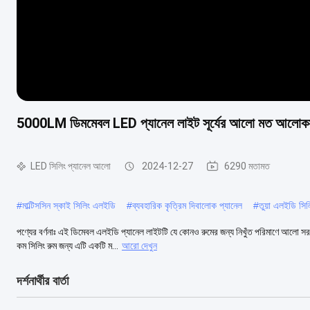
5000LM ডিমমেবল LED প্যানেল লাইট সূর্যের আলো মত আলোকসজ্
LED সিলিং প্যানেল আলো
2024-12-27
6290 মতামত
#
মাল্টিসসিন স্কাই সিলিং এলইডি
#
ব্যবহারিক কৃত্রিম দিবালোক প্যানেল
#
তুয়া এলইডি সিল
পণ্যের বর্ণনাঃ এই ডিমেবল এলইডি প্যানেল লাইটটি যে কোনও রুমের জন্য নিখুঁত পরিমাণে আলো স
কম সিলিং রুম জন্য এটি একটি ম...
আরো দেখুন
দর্শনার্থীর বার্তা