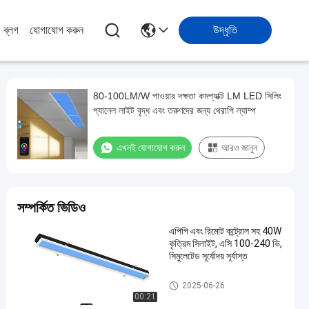
ব্লগ
যোগাযোগ করুন
উদ্ধৃতি
80-100LM/W পাওয়ার দক্ষতা কমপ্যাক্ট LM LED সিলিং
প্যানেল লাইট বৃদ্ধ এবং তরুণদের জন্য থেরাপি ল্যাম্প
এখনই যোগাযোগ করুন
আরও জানুন
সম্পর্কিত ভিডিও
এপিপি এবং রিমোট কন্ট্রোল সহ 40W
কৃত্রিম সিলাইট, এসি 100-240 ভি,
সিমুলেটেড সূর্যোদয় সূর্যাস্ত
LED সিলিং প্যানেল আলো
2025-06-26
00:21