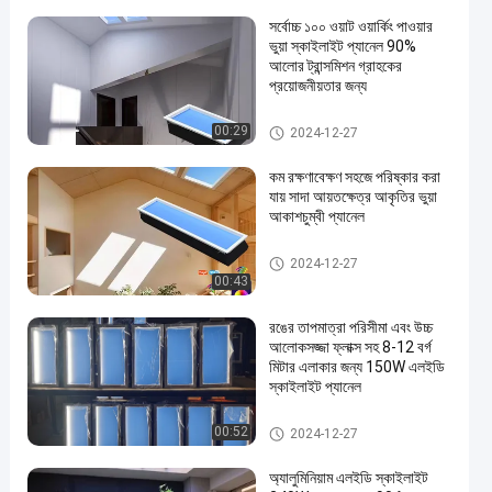
সর্বোচ্চ ১০০ ওয়াট ওয়ার্কিং পাওয়ার
ভুয়া স্কাইলাইট প্যানেল 90%
আলোর ট্রান্সমিশন গ্রাহকের
প্রয়োজনীয়তার জন্য
ভুল স্কাইলাইট প্যানেল
00:29
2024-12-27
en
কম রক্ষণাবেক্ষণ সহজে পরিষ্কার করা
যায় সাদা আয়তক্ষেত্র আকৃতির ভুয়া
আকাশচুম্বী প্যানেল
ভুল স্কাইলাইট প্যানেল
2024-12-27
00:43
রঙের তাপমাত্রা পরিসীমা এবং উচ্চ
আলোকসজ্জা ফ্লাক্স সহ 8-12 বর্গ
মিটার এলাকার জন্য 150W এলইডি
স্কাইলাইট প্যানেল
LED স্কাইলাইট প্যানেল
00:52
2024-12-27
অ্যালুমিনিয়াম এলইডি স্কাইলাইট