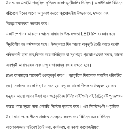
উচ্চমানের এলইডি প্রযুক্তি কৃত্রিম আকাশচুম্বীগুলির ভিত্তি। এলইডিগুলি বিভিন্ন
পরিবেশে দিনের আলো অনুকরণ করতে প্রয়োজনীয় উজ্জ্বলতা, দক্ষতা এবং
নিয়ন্ত্রণযোগ্যতা সরবরাহ করে।
একটি পেশাদার আকাশের আলো সাধারণত উচ্চ দক্ষতা LED চিপ ব্যবহার করে
স্থিতিশীল রঙ কর্মক্ষমতা সঙ্গে। উজ্জ্বলতা দিন আলো অনুভূতি তৈরি করতে যথেষ্ট
শক্তিশালী হতে হবে,বিশেষ করে বাণিজ্যিক বা স্থাপত্য প্রয়োগেএকই সময়ে, আলো
অবশ্যই আরামদায়ক এবং চাক্ষুষ ভারসাম্য বজায় রাখতে হবে।
রঙের তাপমাত্রা আরেকটি গুরুত্বপূর্ণ কারণ। প্রাকৃতিক দিবালোক সারাদিন পরিবর্তিত
হয়। সকালের আলো উষ্ণ ও নরম হয়, দুপুরের আলো শীতল ও উজ্জ্বল হয়,আর
সন্ধ্যার আলো আবার উষ্ণ হয়ে ওঠেকৃত্রিম সিলিং লাইটগুলি এই বৈচিত্র্যটি পুনরুত্পাদন
করতে পারে স্বচ্ছ সাদা এলইডি সিস্টেম ব্যবহার করে। এই সিস্টেমগুলি পণ্যটিকে
উষ্ণ সাদা থেকে শীতল সাদাতে সামঞ্জস্য করতে দেয়,বিভিন্ন সময়ে বিভিন্ন
আলোকসজ্জার পরিবেশ তৈরি করা, কার্যক্রম, বা নকশা প্রয়োজনীয়তা.