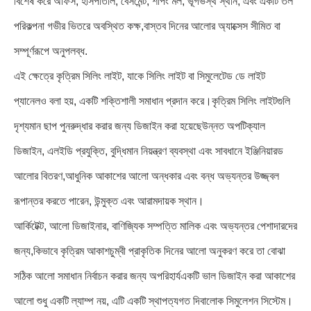
বিশেষ করে অফিস, হাসপাতাল, বেসমেন্ট, শপিং মল, ভূগর্ভস্থ স্থান, এবং একটি তল
পরিকল্পনা গভীর ভিতরে অবস্থিত কক্ষ,বাস্তব দিনের আলোর অ্যাক্সেস সীমিত বা
সম্পূর্ণরূপে অনুপলব্ধ.
এই ক্ষেত্রে কৃত্রিম সিলিং লাইট, যাকে সিলিং লাইট বা সিমুলেটেড ডে লাইট
প্যানেলও বলা হয়, একটি শক্তিশালী সমাধান প্রদান করে।কৃত্রিম সিলিং লাইটগুলি
দৃশ্যমান ছাপ পুনরুদ্ধার করার জন্য ডিজাইন করা হয়েছেউন্নত অপটিক্যাল
ডিজাইন, এলইডি প্রযুক্তি, বুদ্ধিমান নিয়ন্ত্রণ ব্যবস্থা এবং সাবধানে ইঞ্জিনিয়ারড
আলোর বিতরণ,আধুনিক আকাশের আলো অন্ধকার এবং বন্ধ অভ্যন্তর উজ্জ্বল
রূপান্তর করতে পারেন, উন্মুক্ত এবং আরামদায়ক স্থান।
আর্কিটেক্ট, আলো ডিজাইনার, বাণিজ্যিক সম্পত্তি মালিক এবং অভ্যন্তর পেশাদারদের
জন্য,কিভাবে কৃত্রিম আকাশচুম্বী প্রাকৃতিক দিনের আলো অনুকরণ করে তা বোঝা
সঠিক আলো সমাধান নির্বাচন করার জন্য অপরিহার্যএকটি ভাল ডিজাইন করা আকাশের
আলো শুধু একটি ল্যাম্প নয়, এটি একটি স্থাপত্যগত দিবালোক সিমুলেশন সিস্টেম।