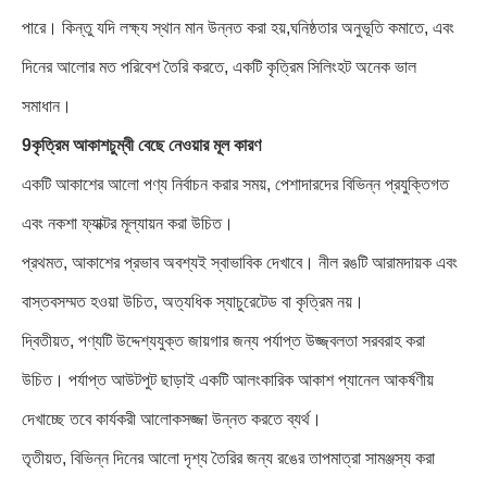
পারে। কিন্তু যদি লক্ষ্য স্থান মান উন্নত করা হয়,ঘনিষ্ঠতার অনুভূতি কমাতে, এবং
দিনের আলোর মত পরিবেশ তৈরি করতে, একটি কৃত্রিম সিলিংহট অনেক ভাল
সমাধান।
9কৃত্রিম আকাশচুম্বী বেছে নেওয়ার মূল কারণ
একটি আকাশের আলো পণ্য নির্বাচন করার সময়, পেশাদারদের বিভিন্ন প্রযুক্তিগত
এবং নকশা ফ্যাক্টর মূল্যায়ন করা উচিত।
প্রথমত, আকাশের প্রভাব অবশ্যই স্বাভাবিক দেখাবে। নীল রঙটি আরামদায়ক এবং
বাস্তবসম্মত হওয়া উচিত, অত্যধিক স্যাচুরেটেড বা কৃত্রিম নয়।
দ্বিতীয়ত, পণ্যটি উদ্দেশ্যযুক্ত জায়গার জন্য পর্যাপ্ত উজ্জ্বলতা সরবরাহ করা
উচিত। পর্যাপ্ত আউটপুট ছাড়াই একটি আলংকারিক আকাশ প্যানেল আকর্ষণীয়
দেখাচ্ছে তবে কার্যকরী আলোকসজ্জা উন্নত করতে ব্যর্থ।
তৃতীয়ত, বিভিন্ন দিনের আলো দৃশ্য তৈরির জন্য রঙের তাপমাত্রা সামঞ্জস্য করা