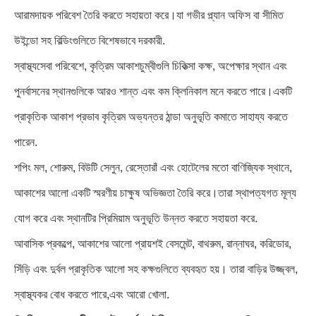
আরামদায়ক পরিবেশ তৈরি করতে সহায়তা করে।যা গভীর প্ল্যান অফিস বা সীমিত
উইন্ডো সহ বিল্ডিংগুলিতে বিশেষভাবে দরকারী.
স্বাস্থ্যসেবা পরিবেশে, কৃত্রিম আকাশচুম্বীগুলি চিকিত্সা কক্ষ, অপেক্ষার স্থান এবং
পুনর্বাসনের স্থানগুলিকে আরও শান্ত এবং কম ক্লিনিকাল মনে করতে পারে।একটি
প্রাকৃতিক আকাশ প্রভাব কৃত্রিম অভ্যন্তর ঠান্ডা অনুভূতি কমাতে সাহায্য করতে
পারেন.
শপিং মল, শোরুম, বিউটি সেলুন, রেস্তোরাঁ এবং হোটেলের মতো বাণিজ্যিক স্থানে,
আকাশের আলো একটি স্মরণীয় চাক্ষুষ অভিজ্ঞতা তৈরি করে।তারা স্থাপত্যগত মূল্য
যোগ করে এবং স্থানটির প্রিমিয়াম অনুভূতি উন্নত করতে সহায়তা করে.
আবাসিক প্রকল্পে, আকাশের আলো প্রায়শই বেসমেন্ট, বাথরুম, রান্নাঘর, করিডোর,
সিঁড়ি এবং দুর্বল প্রাকৃতিক আলো সহ কক্ষগুলিতে ব্যবহৃত হয়। তারা বাড়ির উজ্জ্বল,
স্বাস্থ্যকর বোধ করতে পারে,এবং আরো খোলা.