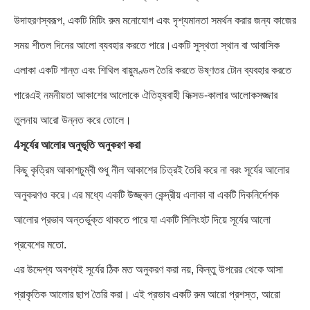
উদাহরণস্বরূপ, একটি মিটিং রুম মনোযোগ এবং দৃশ্যমানতা সমর্থন করার জন্য কাজের
সময় শীতল দিনের আলো ব্যবহার করতে পারে।একটি সুস্থতা স্থান বা আবাসিক
এলাকা একটি শান্ত এবং শিথিল বায়ুমণ্ডল তৈরি করতে উষ্ণতর টোন ব্যবহার করতে
পারেএই নমনীয়তা আকাশের আলোকে ঐতিহ্যবাহী ফিক্সড-কালার আলোকসজ্জার
তুলনায় আরো উন্নত করে তোলে।
4সূর্যের আলোর অনুভূতি অনুকরণ করা
কিছু কৃত্রিম আকাশচুম্বী শুধু নীল আকাশের চিত্রই তৈরি করে না বরং সূর্যের আলোর
অনুকরণও করে।এর মধ্যে একটি উজ্জ্বল কেন্দ্রীয় এলাকা বা একটি দিকনির্দেশক
আলোর প্রভাব অন্তর্ভুক্ত থাকতে পারে যা একটি সিলিংহট দিয়ে সূর্যের আলো
প্রবেশের মতো.
এর উদ্দেশ্য অবশ্যই সূর্যের ঠিক মত অনুকরণ করা নয়, কিন্তু উপরের থেকে আসা
প্রাকৃতিক আলোর ছাপ তৈরি করা। এই প্রভাব একটি রুম আরো প্রশস্ত, আরো