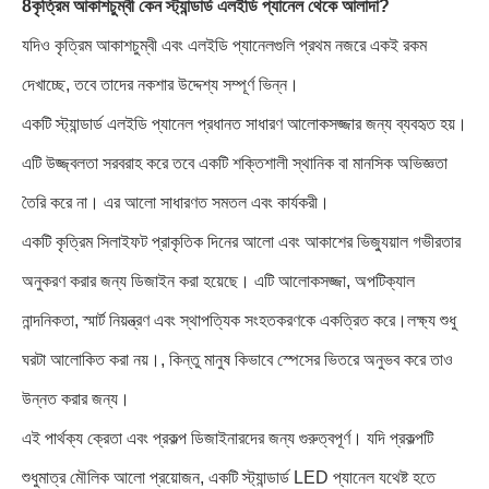
8কৃত্রিম আকাশচুম্বী কেন স্ট্যান্ডার্ড এলইডি প্যানেল থেকে আলাদা?
যদিও কৃত্রিম আকাশচুম্বী এবং এলইডি প্যানেলগুলি প্রথম নজরে একই রকম
দেখাচ্ছে, তবে তাদের নকশার উদ্দেশ্য সম্পূর্ণ ভিন্ন।
একটি স্ট্যান্ডার্ড এলইডি প্যানেল প্রধানত সাধারণ আলোকসজ্জার জন্য ব্যবহৃত হয়।
এটি উজ্জ্বলতা সরবরাহ করে তবে একটি শক্তিশালী স্থানিক বা মানসিক অভিজ্ঞতা
তৈরি করে না। এর আলো সাধারণত সমতল এবং কার্যকরী।
একটি কৃত্রিম সিলাইফট প্রাকৃতিক দিনের আলো এবং আকাশের ভিজ্যুয়াল গভীরতার
অনুকরণ করার জন্য ডিজাইন করা হয়েছে। এটি আলোকসজ্জা, অপটিক্যাল
নান্দনিকতা, স্মার্ট নিয়ন্ত্রণ এবং স্থাপত্যিক সংহতকরণকে একত্রিত করে।লক্ষ্য শুধু
ঘরটা আলোকিত করা নয়।, কিন্তু মানুষ কিভাবে স্পেসের ভিতরে অনুভব করে তাও
উন্নত করার জন্য।
এই পার্থক্য ক্রেতা এবং প্রকল্প ডিজাইনারদের জন্য গুরুত্বপূর্ণ। যদি প্রকল্পটি
শুধুমাত্র মৌলিক আলো প্রয়োজন, একটি স্ট্যান্ডার্ড LED প্যানেল যথেষ্ট হতে