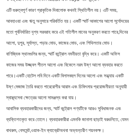
এটি গুরুত্বপূর্ণ কারণ প্রাকৃতিক দিবালোক কখনই স্থিতিশীল নয়। এটি সময়,
আবহাওয়া এবং ঋতু অনুসারে পরিবর্তিত হয়। একটি স্মার্ট আকাশের আলো সূর্যোদয়ের
মতো পূর্বনির্ধারিত দৃশ্য সরবরাহ করে এই গতিশীল মানের অনুকরণ করতে পারে,দিনের
আলো, দুপুর, সূর্যাস্ত, পড়ার মোড, কাজের মোড, এবং শিথিলতার মোড।
বাণিজ্যিক স্থানগুলির জন্য, স্মার্ট কন্ট্রোল নমনীয়তা বৃদ্ধি করে। একটি অফিস
কাজের সময় উজ্জ্বল শীতল আলো এবং বিকেলে নরম উষ্ণ আলো ব্যবহার করতে
পারে।একটি হোটেল লবি দিনে একটি বিলাসবহুল দিনের আলো এবং সন্ধ্যায় একটি
উষ্ণ মেজাজ তৈরি করতে পারেরোগীর আরাম এবং চিকিৎসার প্রয়োজনীয়তা অনুযায়ী
স্বাস্থ্যসেবা ক্ষেত্রের আলো সামঞ্জস্য করা যায়।
আবাসিক ব্যবহারকারীদের জন্য, স্মার্ট কন্ট্রোল পণ্যটিকে আরও সুবিধাজনক এবং
ব্যক্তিগতকৃত করে তোলে। ব্যবহারকারীরা এমনকি জানালা ছাড়াই ঘরগুলিতে, যেমন
বাথরুম, বেসমেন্ট,ওয়াক-ইন ক্যাব্রেটঅথবা অভ্যন্তরীণ শয়নকক্ষ।