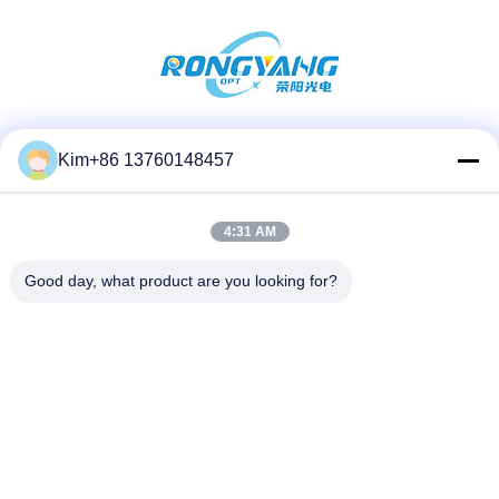
সোশ্যাল মিডিয়া
Kim+86 13760148457
4:31 AM
দ্রুত যোগাযোগ
Good day, what product are you looking for?
টেলিফোন:
86-184-7542-7886
ই-মেইল
kimball@ryopt.com
ঠিকানা
3/F, Fengrun বিল্ডিং, Huafeng 2nd ইন্ডাস্ট্রিয়াল পার্ক, Hangkong