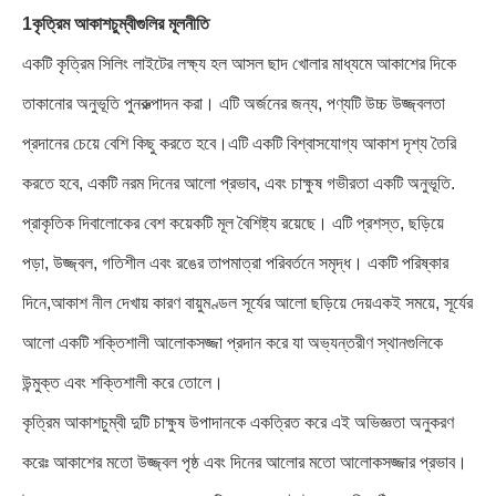
1কৃত্রিম আকাশচুম্বীগুলির মূলনীতি
একটি কৃত্রিম সিলিং লাইটের লক্ষ্য হল আসল ছাদ খোলার মাধ্যমে আকাশের দিকে
তাকানোর অনুভূতি পুনরুত্পাদন করা। এটি অর্জনের জন্য, পণ্যটি উচ্চ উজ্জ্বলতা
প্রদানের চেয়ে বেশি কিছু করতে হবে।এটি একটি বিশ্বাসযোগ্য আকাশ দৃশ্য তৈরি
করতে হবে, একটি নরম দিনের আলো প্রভাব, এবং চাক্ষুষ গভীরতা একটি অনুভূতি.
প্রাকৃতিক দিবালোকের বেশ কয়েকটি মূল বৈশিষ্ট্য রয়েছে। এটি প্রশস্ত, ছড়িয়ে
পড়া, উজ্জ্বল, গতিশীল এবং রঙের তাপমাত্রা পরিবর্তনে সমৃদ্ধ। একটি পরিষ্কার
দিনে,আকাশ নীল দেখায় কারণ বায়ুমণ্ডল সূর্যের আলো ছড়িয়ে দেয়একই সময়ে, সূর্যের
আলো একটি শক্তিশালী আলোকসজ্জা প্রদান করে যা অভ্যন্তরীণ স্থানগুলিকে
উন্মুক্ত এবং শক্তিশালী করে তোলে।
কৃত্রিম আকাশচুম্বী দুটি চাক্ষুষ উপাদানকে একত্রিত করে এই অভিজ্ঞতা অনুকরণ
করেঃ আকাশের মতো উজ্জ্বল পৃষ্ঠ এবং দিনের আলোর মতো আলোকসজ্জার প্রভাব।