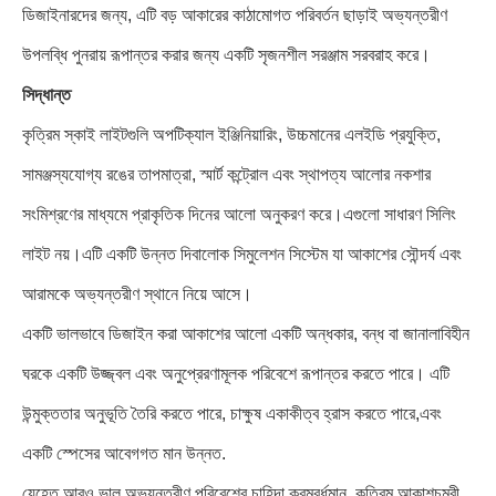
ডিজাইনারদের জন্য, এটি বড় আকারের কাঠামোগত পরিবর্তন ছাড়াই অভ্যন্তরীণ
উপলব্ধি পুনরায় রূপান্তর করার জন্য একটি সৃজনশীল সরঞ্জাম সরবরাহ করে।
সিদ্ধান্ত
কৃত্রিম স্কাই লাইটগুলি অপটিক্যাল ইঞ্জিনিয়ারিং, উচ্চমানের এলইডি প্রযুক্তি,
সামঞ্জস্যযোগ্য রঙের তাপমাত্রা, স্মার্ট কন্ট্রোল এবং স্থাপত্য আলোর নকশার
সংমিশ্রণের মাধ্যমে প্রাকৃতিক দিনের আলো অনুকরণ করে।এগুলো সাধারণ সিলিং
লাইট নয়।এটি একটি উন্নত দিবালোক সিমুলেশন সিস্টেম যা আকাশের সৌন্দর্য এবং
আরামকে অভ্যন্তরীণ স্থানে নিয়ে আসে।
একটি ভালভাবে ডিজাইন করা আকাশের আলো একটি অন্ধকার, বন্ধ বা জানালাবিহীন
ঘরকে একটি উজ্জ্বল এবং অনুপ্রেরণামূলক পরিবেশে রূপান্তর করতে পারে। এটি
উন্মুক্ততার অনুভূতি তৈরি করতে পারে, চাক্ষুষ একাকীত্ব হ্রাস করতে পারে,এবং
একটি স্পেসের আবেগগত মান উন্নত.
যেহেতু আরও ভাল অভ্যন্তরীণ পরিবেশের চাহিদা ক্রমবর্ধমান, কৃত্রিম আকাশচুম্বী