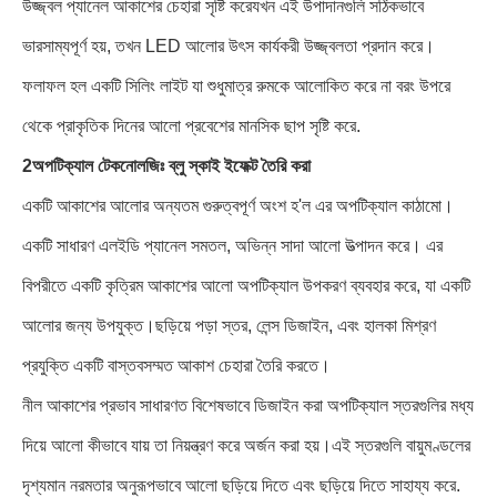
উজ্জ্বল প্যানেল আকাশের চেহারা সৃষ্টি করেযখন এই উপাদানগুলি সঠিকভাবে
ভারসাম্যপূর্ণ হয়, তখন LED আলোর উৎস কার্যকরী উজ্জ্বলতা প্রদান করে।
ফলাফল হল একটি সিলিং লাইট যা শুধুমাত্র রুমকে আলোকিত করে না বরং উপরে
থেকে প্রাকৃতিক দিনের আলো প্রবেশের মানসিক ছাপ সৃষ্টি করে.
2অপটিক্যাল টেকনোলজিঃ ব্লু স্কাই ইফেক্ট তৈরি করা
একটি আকাশের আলোর অন্যতম গুরুত্বপূর্ণ অংশ হ'ল এর অপটিক্যাল কাঠামো।
একটি সাধারণ এলইডি প্যানেল সমতল, অভিন্ন সাদা আলো উত্পাদন করে। এর
বিপরীতে একটি কৃত্রিম আকাশের আলো অপটিক্যাল উপকরণ ব্যবহার করে, যা একটি
আলোর জন্য উপযুক্ত।ছড়িয়ে পড়া স্তর, লেন্স ডিজাইন, এবং হালকা মিশ্রণ
প্রযুক্তি একটি বাস্তবসম্মত আকাশ চেহারা তৈরি করতে।
নীল আকাশের প্রভাব সাধারণত বিশেষভাবে ডিজাইন করা অপটিক্যাল স্তরগুলির মধ্য
দিয়ে আলো কীভাবে যায় তা নিয়ন্ত্রণ করে অর্জন করা হয়।এই স্তরগুলি বায়ুমণ্ডলের
দৃশ্যমান নরমতার অনুরূপভাবে আলো ছড়িয়ে দিতে এবং ছড়িয়ে দিতে সাহায্য করে.