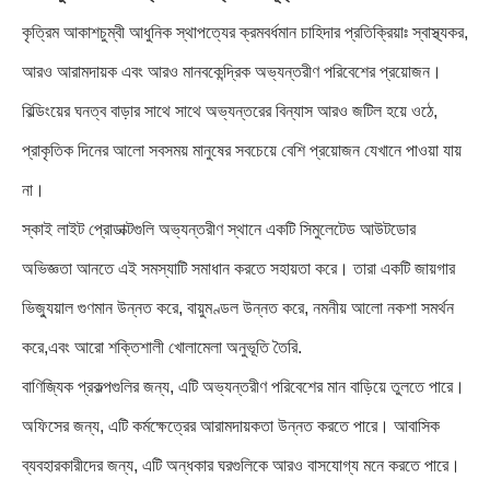
কৃত্রিম আকাশচুম্বী আধুনিক স্থাপত্যের ক্রমবর্ধমান চাহিদার প্রতিক্রিয়াঃ স্বাস্থ্যকর,
আরও আরামদায়ক এবং আরও মানবকেন্দ্রিক অভ্যন্তরীণ পরিবেশের প্রয়োজন।
বিল্ডিংয়ের ঘনত্ব বাড়ার সাথে সাথে অভ্যন্তরের বিন্যাস আরও জটিল হয়ে ওঠে,
প্রাকৃতিক দিনের আলো সবসময় মানুষের সবচেয়ে বেশি প্রয়োজন যেখানে পাওয়া যায়
না।
স্কাই লাইট প্রোডাক্টগুলি অভ্যন্তরীণ স্থানে একটি সিমুলেটেড আউটডোর
অভিজ্ঞতা আনতে এই সমস্যাটি সমাধান করতে সহায়তা করে। তারা একটি জায়গার
ভিজ্যুয়াল গুণমান উন্নত করে, বায়ুমণ্ডল উন্নত করে, নমনীয় আলো নকশা সমর্থন
করে,এবং আরো শক্তিশালী খোলামেলা অনুভূতি তৈরি.
বাণিজ্যিক প্রকল্পগুলির জন্য, এটি অভ্যন্তরীণ পরিবেশের মান বাড়িয়ে তুলতে পারে।
অফিসের জন্য, এটি কর্মক্ষেত্রের আরামদায়কতা উন্নত করতে পারে। আবাসিক
ব্যবহারকারীদের জন্য, এটি অন্ধকার ঘরগুলিকে আরও বাসযোগ্য মনে করতে পারে।