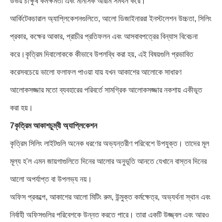
উভয় চাক্ষুষ কর্মক্ষমতা এবং মানসিক আরাম সমর্থন করে।
আর্কিটেকচারাল অ্যাপ্লিকেশনগুলিতে, আলো ডিজাইনাররা ইনস্টলেশন উচ্চতা, সিলিং
প্রকার, কক্ষের আকার, প্রাচীর প্রতিফলন এবং আসবাবপত্রের বিন্যাস বিবেচনা
করে।কৃত্রিম দিবালোককে কীভাবে উপলব্ধি করা হয়, এই বিষয়গুলি প্রভাবিত
করেসবচেয়ে ভালো ফলাফল পাওয়া যায় যখন আকাশের আলোকে সাধারণ
আলোকসজ্জার মতো ব্যবহারের পরিবর্তে সামগ্রিক আলোকসজ্জার নকশায় একীভূত
করা হয়।
7কৃত্রিম আকাশচুম্বী অ্যাপ্লিকেশন
কৃত্রিম সিলিং লাইটগুলি অনেক ধরণের অভ্যন্তরীণ পরিবেশে উপযুক্ত। তাদের মূল
মূল্য হ'ল এমন জায়গাগুলিতে দিনের আলোর অনুভূতি আনতে যেখানে বাস্তব দিনের
আলো অপর্যাপ্ত বা উপলভ্য নয়।
অফিস প্রকল্পে, আকাশের আলো মিটিং রুম, উন্মুক্ত কর্মক্ষেত্র, অভ্যর্থনা স্থান এবং
নির্বাহী অফিসগুলির পরিবেশকে উন্নত করতে পারে। তারা একটি উজ্জ্বল এবং আরও