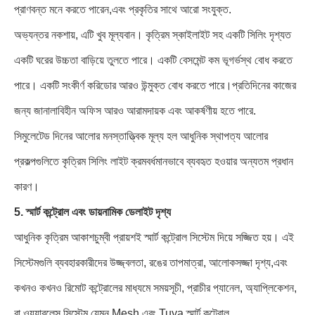
প্রাণবন্ত মনে করতে পারেন,এবং প্রকৃতির সাথে আরো সংযুক্ত.
অভ্যন্তর নকশায়, এটি খুব মূল্যবান। কৃত্রিম স্কাইলাইট সহ একটি সিলিং দৃশ্যত
একটি ঘরের উচ্চতা বাড়িয়ে তুলতে পারে। একটি বেসমেন্ট কম ভূগর্ভস্থ বোধ করতে
পারে। একটি সংকীর্ণ করিডোর আরও উন্মুক্ত বোধ করতে পারে।প্রতিদিনের কাজের
জন্য জানালাবিহীন অফিস আরও আরামদায়ক এবং আকর্ষণীয় হতে পারে.
সিমুলেটেড দিনের আলোর মনস্তাত্ত্বিক মূল্য হল আধুনিক স্থাপত্য আলোর
প্রকল্পগুলিতে কৃত্রিম সিলিং লাইট ক্রমবর্ধমানভাবে ব্যবহৃত হওয়ার অন্যতম প্রধান
কারণ।
5. স্মার্ট কন্ট্রোল এবং ডায়নামিক ডেলাইট দৃশ্য
আধুনিক কৃত্রিম আকাশচুম্বী প্রায়শই স্মার্ট কন্ট্রোল সিস্টেম দিয়ে সজ্জিত হয়। এই
সিস্টেমগুলি ব্যবহারকারীদের উজ্জ্বলতা, রঙের তাপমাত্রা, আলোকসজ্জা দৃশ্য,এবং
কখনও কখনও রিমোট কন্ট্রোলের মাধ্যমে সময়সূচী, প্রাচীর প্যানেল, অ্যাপ্লিকেশন,
বা ওয়্যারলেস সিস্টেম যেমন Mesh এবং Tuya স্মার্ট কন্ট্রোল