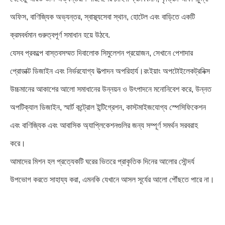
অফিস, বাণিজ্যিক অভ্যন্তর, স্বাস্থ্যসেবা স্থান, হোটেল এবং বাড়িতে একটি
ক্রমবর্ধমান গুরুত্বপূর্ণ সমাধান হয়ে উঠবে.
যেসব প্রকল্পে বাস্তবসম্মত দিবালোক সিমুলেশন প্রয়োজন, সেখানে পেশাদার
প্রোডাক্ট ডিজাইন এবং নির্ভরযোগ্য উত্পাদন অপরিহার্য।রংইয়াং অপটোইলেকট্রনিক্স
উচ্চমানের আকাশের আলো সমাধানের উন্নয়ন ও উৎপাদনে মনোনিবেশ করে, উন্নত
অপটিক্যাল ডিজাইন, স্মার্ট কন্ট্রোল ইন্টিগ্রেশন, কাস্টমাইজযোগ্য স্পেসিফিকেশন
এবং বাণিজ্যিক এবং আবাসিক অ্যাপ্লিকেশনগুলির জন্য সম্পূর্ণ সমর্থন সরবরাহ
করে।
আমাদের মিশন হল প্রত্যেকটি ঘরের ভিতরে প্রাকৃতিক দিনের আলোর সৌন্দর্য
উপভোগ করতে সাহায্য করা, এমনকি যেখানে আসল সূর্যের আলো পৌঁছতে পারে না।