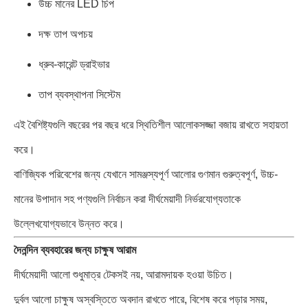
উচ্চ মানের LED চিপ
দক্ষ তাপ অপচয়
ধ্রুব-কারেন্ট ড্রাইভার
তাপ ব্যবস্থাপনা সিস্টেম
এই বৈশিষ্ট্যগুলি বছরের পর বছর ধরে স্থিতিশীল আলোকসজ্জা বজায় রাখতে সহায়তা
করে।
বাণিজ্যিক পরিবেশের জন্য যেখানে সামঞ্জস্যপূর্ণ আলোর গুণমান গুরুত্বপূর্ণ, উচ্চ-
মানের উপাদান সহ পণ্যগুলি নির্বাচন করা দীর্ঘমেয়াদী নির্ভরযোগ্যতাকে
উল্লেখযোগ্যভাবে উন্নত করে।
দৈনন্দিন ব্যবহারের জন্য চাক্ষুষ আরাম
দীর্ঘমেয়াদী আলো শুধুমাত্র টেকসই নয়, আরামদায়ক হওয়া উচিত।
দুর্বল আলো চাক্ষুষ অস্বস্তিতে অবদান রাখতে পারে, বিশেষ করে পড়ার সময়,