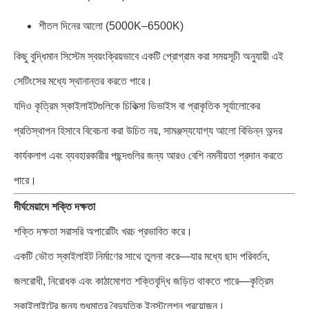
শীতল দিনের আলো (5000K–6500K)
কিছু বুদ্ধিমান সিস্টেম স্বয়ংক্রিয়ভাবে একটি প্রোগ্রাম করা সময়সূচী অনুযায়ী এই
সেটিংসের মধ্যে স্থানান্তর করতে পারে।
যদিও কৃত্রিম স্কাইলাইটগুলিকে চিকিত্সা ডিভাইস বা প্রাকৃতিক সূর্যালোকের
প্রতিস্থাপন হিসাবে বিবেচনা করা উচিত নয়, সামঞ্জস্যযোগ্য আলো বিভিন্ন অন্দর
কার্যকলাপ এবং ব্যবহারকারীর পছন্দগুলির জন্য আরও বেশি নমনীয়তা প্রদান করতে
পারে।
দীর্ঘমেয়াদে শক্তি দক্ষতা
শক্তি দক্ষতা সরাসরি অপারেটিং খরচ প্রভাবিত করে।
একটি ভৌত ​​স্কাইলাইট নির্মাণের সাথে তুলনা করে—যার মধ্যে ছাদ পরিবর্তন,
জলরোধী, নিরোধক এবং কাঠামোগত শক্তিবৃদ্ধি জড়িত থাকতে পারে—কৃত্রিম
স্কাইলাইটের জন্য শুধুমাত্র বৈদ্যুতিক ইনস্টলেশন প্রয়োজন।