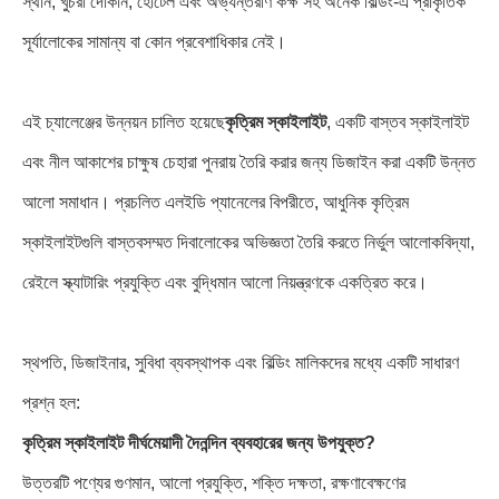
স্থান, খুচরা দোকান, হোটেল এবং অভ্যন্তরীণ কক্ষ সহ অনেক বিল্ডিং-এ প্রাকৃতিক
সূর্যালোকের সামান্য বা কোন প্রবেশাধিকার নেই।
এই চ্যালেঞ্জের উন্নয়ন চালিত হয়েছে
কৃত্রিম স্কাইলাইট
, একটি বাস্তব স্কাইলাইট
এবং নীল আকাশের চাক্ষুষ চেহারা পুনরায় তৈরি করার জন্য ডিজাইন করা একটি উন্নত
আলো সমাধান। প্রচলিত এলইডি প্যানেলের বিপরীতে, আধুনিক কৃত্রিম
স্কাইলাইটগুলি বাস্তবসম্মত দিবালোকের অভিজ্ঞতা তৈরি করতে নির্ভুল আলোকবিদ্যা,
রেইলে স্ক্যাটারিং প্রযুক্তি এবং বুদ্ধিমান আলো নিয়ন্ত্রণকে একত্রিত করে।
স্থপতি, ডিজাইনার, সুবিধা ব্যবস্থাপক এবং বিল্ডিং মালিকদের মধ্যে একটি সাধারণ
প্রশ্ন হল:
কৃত্রিম স্কাইলাইট দীর্ঘমেয়াদী দৈনন্দিন ব্যবহারের জন্য উপযুক্ত?
উত্তরটি পণ্যের গুণমান, আলো প্রযুক্তি, শক্তি দক্ষতা, রক্ষণাবেক্ষণের