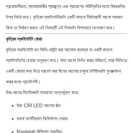
প্রয়োজনীয়তা, ব্যবহারকারীর স্বাচ্ছন্দ্য এবং প্রয়োগের পরিস্থিতির মতো বিষয়গুলির
উপর নির্ভর করে। কৃত্রিম স্কাইলাইটগুলি একটি বাস্তব দীর্ঘমেয়াদী আলো সমাধান
কিনা তা নির্ধারণ করতে এই নিবন্ধটি এই দিকগুলি বিশদভাবে অন্বেষণ করে।
কৃত্রিম স্কাইলাইট বোঝা
কৃত্রিম স্কাইলাইট হল সিলিং-মাউন্ট করা আলোক ব্যবস্থা যা একটি বাস্তব
স্কাইলাইটের চেহারা অনুকরণ করে। সাদা আলো নির্গত করার পরিবর্তে, তারা সিলিংয়ে
একটি খোলার মধ্য দিয়ে প্রবেশ করা দিনের আলোর চাক্ষুষ বৈশিষ্ট্যগুলি পুনরুত্পাদন
করার জন্য প্রকৌশলী।
উচ্চ-মানের সিস্টেমগুলি সাধারণত অন্তর্ভুক্ত করে:
উচ্চ CRI LED আলোর উত্স
যথার্থ অপটিক্যাল ডিফিউশন লেয়ার
Rayleigh বিক্ষিপ্ত প্রযুক্তি