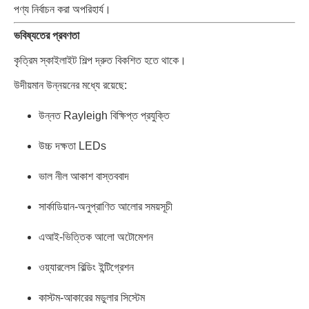
পণ্য নির্বাচন করা অপরিহার্য।
ভবিষ্যতের প্রবণতা
কৃত্রিম স্কাইলাইট শিল্প দ্রুত বিকশিত হতে থাকে।
উদীয়মান উন্নয়নের মধ্যে রয়েছে:
উন্নত Rayleigh বিক্ষিপ্ত প্রযুক্তি
উচ্চ দক্ষতা LEDs
ভাল নীল আকাশ বাস্তববাদ
সার্কাডিয়ান-অনুপ্রাণিত আলোর সময়সূচী
এআই-ভিত্তিক আলো অটোমেশন
ওয়্যারলেস বিল্ডিং ইন্টিগ্রেশন
কাস্টম-আকারের মডুলার সিস্টেম