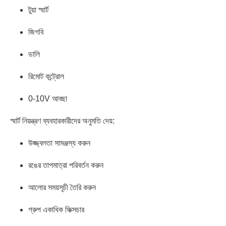
টুয়া স্মার্ট
জিগবি
ডালি
রিমোট কন্ট্রোল
0-10V আবছা
স্মার্ট নিয়ন্ত্রণ ব্যবহারকারীদের অনুমতি দেয়:
উজ্জ্বলতা সামঞ্জস্য করুন
রঙের তাপমাত্রা পরিবর্তন করুন
আলোর সময়সূচী তৈরি করুন
গ্রুপ একাধিক ফিক্সচার