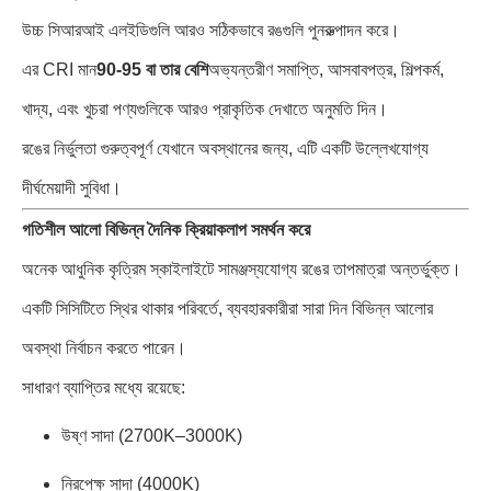
উচ্চ সিআরআই এলইডিগুলি আরও সঠিকভাবে রঙগুলি পুনরুত্পাদন করে।
এর CRI মান
90-95 বা তার বেশি
অভ্যন্তরীণ সমাপ্তি, আসবাবপত্র, শিল্পকর্ম,
খাদ্য, এবং খুচরা পণ্যগুলিকে আরও প্রাকৃতিক দেখাতে অনুমতি দিন।
রঙের নির্ভুলতা গুরুত্বপূর্ণ যেখানে অবস্থানের জন্য, এটি একটি উল্লেখযোগ্য
দীর্ঘমেয়াদী সুবিধা।
গতিশীল আলো বিভিন্ন দৈনিক ক্রিয়াকলাপ সমর্থন করে
অনেক আধুনিক কৃত্রিম স্কাইলাইটে সামঞ্জস্যযোগ্য রঙের তাপমাত্রা অন্তর্ভুক্ত।
একটি সিসিটিতে স্থির থাকার পরিবর্তে, ব্যবহারকারীরা সারা দিন বিভিন্ন আলোর
অবস্থা নির্বাচন করতে পারেন।
সাধারণ ব্যাপ্তির মধ্যে রয়েছে:
উষ্ণ সাদা (2700K–3000K)
নিরপেক্ষ সাদা (4000K)