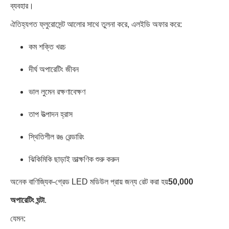
ব্যবহার।
ঐতিহ্যগত ফ্লুরোসেন্ট আলোর সাথে তুলনা করে, এলইডি অফার করে:
কম শক্তি খরচ
দীর্ঘ অপারেটিং জীবন
ভাল লুমেন রক্ষণাবেক্ষণ
তাপ উত্পাদন হ্রাস
স্থিতিশীল রঙ রেন্ডারিং
ঝিকিমিকি ছাড়াই তাত্ক্ষণিক শুরু করুন
অনেক বাণিজ্যিক-গ্রেড LED মডিউল প্রায় জন্য রেট করা হয়
50,000
অপারেটিং ঘন্টা
.
যেমন: