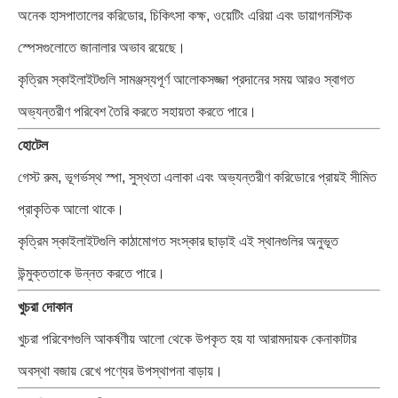
অনেক হাসপাতালের করিডোর, চিকিৎসা কক্ষ, ওয়েটিং এরিয়া এবং ডায়াগনস্টিক
স্পেসগুলোতে জানালার অভাব রয়েছে।
কৃত্রিম স্কাইলাইটগুলি সামঞ্জস্যপূর্ণ আলোকসজ্জা প্রদানের সময় আরও স্বাগত
অভ্যন্তরীণ পরিবেশ তৈরি করতে সহায়তা করতে পারে।
হোটেল
গেস্ট রুম, ভূগর্ভস্থ স্পা, সুস্থতা এলাকা এবং অভ্যন্তরীণ করিডোরে প্রায়ই সীমিত
প্রাকৃতিক আলো থাকে।
কৃত্রিম স্কাইলাইটগুলি কাঠামোগত সংস্কার ছাড়াই এই স্থানগুলির অনুভূত
উন্মুক্ততাকে উন্নত করতে পারে।
খুচরা দোকান
খুচরা পরিবেশগুলি আকর্ষণীয় আলো থেকে উপকৃত হয় যা আরামদায়ক কেনাকাটার
অবস্থা বজায় রেখে পণ্যের উপস্থাপনা বাড়ায়।